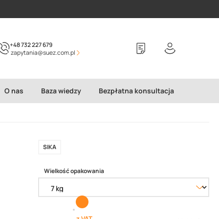
+48 732 227 679
zapytania@suez.com.pl
O nas
Baza wiedzy
Bezpłatna konsultacja
SIKA
Wielkość opakowania
z VAT