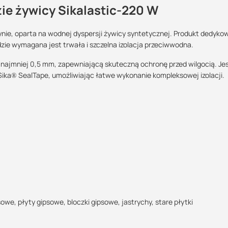
ie żywicy Sikalastic-220 W
ynie, oparta na wodnej dyspersji żywicy syntetycznej. Produkt dedyko
e wymagana jest trwała i szczelna izolacja przeciwwodna.
Maszy pytania lub wątpliwości?
POBIERZ
Skontaktuj się z nami
najmniej 0,5 mm, zapewniającą skuteczną ochronę przed wilgocią. Je
ka® SealTape, umożliwiając łatwe wykonanie kompleksowej izolacji.
Wojciech Reichert
Specjalista doradca
POBIERZ
+48 732 227 697
07:00 - 15:00
wojciech@suez.com.pl
POBIERZ
owe, płyty gipsowe, bloczki gipsowe, jastrychy, stare płytki