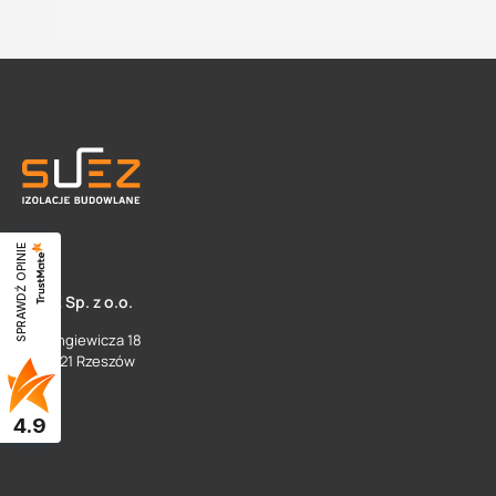
SPRAWDŹ OPINIE
SUEZ Sp. z o.o.
ul. Langiewicza 18
35 - 021 Rzeszów
4.9