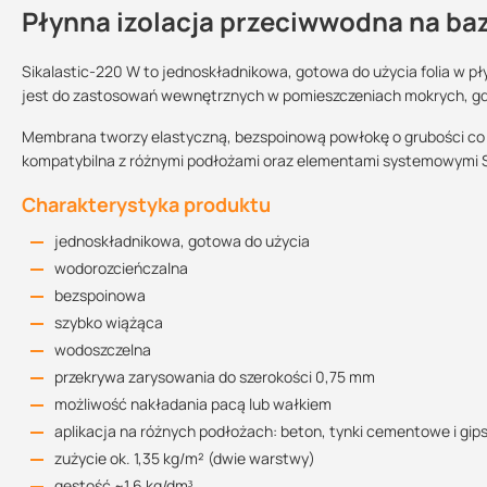
Płynna izolacja przeciwwodna na baz
Kontakt
Sikalastic-220 W to jednoskładnikowa, gotowa do użycia folia w pł
jest do zastosowań wewnętrznych w pomieszczeniach mokrych, gdzi
sds-sikalastic-220w.pdf
Sprzedajemy na:
Podlega zwrotowi?:
Membrana tworzy elastyczną, bezspoinową powłokę o grubości co 
718 KB
sztuki
tak
kompatybilna z różnymi podłożami oraz elementami systemowymi Si
Wielkość opakowania:
Charakterystyka produktu
7 kg
16 kg
Deklaracja właściwości użytkowych
jednoskładnikowa, gotowa do użycia
160.06 KB
wodorozcieńczalna
bezspoinowa
szybko wiążąca
Karta informacyjna
wodoszczelna
1.01 MB
przekrywa zarysowania do szerokości 0,75 mm
możliwość nakładania pacą lub wałkiem
aplikacja na różnych podłożach: beton, tynki cementowe i gips
zużycie ok. 1,35 kg/m² (dwie warstwy)
gęstość ~1,6 kg/dm³