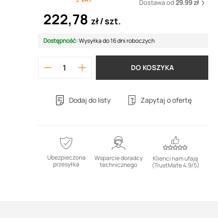
Dostawa od
29.99 zł
222,78
zł
szt.
Dostępność:
Wysyłka do 16 dni roboczych
DO KOSZYKA
Dodaj do listy
Zapytaj o ofertę
Ubezpieczona
Wsparcie doradcy
Klienci nam ufają
przesyłka
technicznego
(TrustMate 4.9/5)