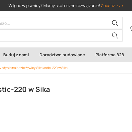
Wilgoć w piwnicy? Mamy skuteczne rozwiązanie!
Zobacz >>>
Buduj z nami
Doradztwo budowlane
Platforma B2B
w płynie na bazie żywicy Sikalastic-220 w Sika
stic-220 w Sika