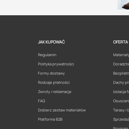
JAK KUPOWAĆ
OFERTA
Regulamin
Materiały
Polityka prywatności
Doradzt
Formy dostawy
Bezpłatn
Rodzaje płatności
Dachy pł
Zwroty i reklamacje
Izolacja
FAQ
Osuszani
Dobierz zestaw materiałów
Tarasy i 
Platforma B2B
Sprzeda
Program