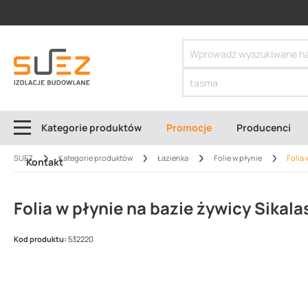
SIZER
Kategorie produktów
Promocje
Producenci
SUEZ
Kategorie produktów
Łazienka
Folie w płynie
Folia 
Kontakt
Folia w płynie na bazie żywicy Sikala
Kod produktu:
532220