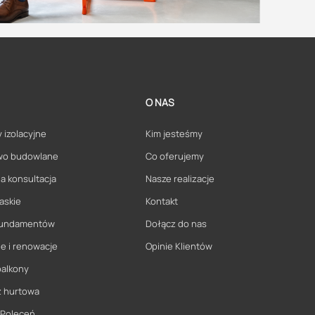
O NAS
 izolacyjne
Kim jesteśmy
wo budowlane
Co oferujemy
a konsultacja
Nasze realizacje
askie
Kontakt
 fundamentów
Dołącz do nas
e i renowacje
Opinie Klientów
balkony
ż hurtowa
 Poleceń