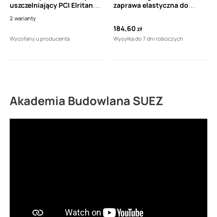
uszczelniający PCI Elritan
zaprawa elastyczna do
140 400 ml
wszelkich rodzajów podłoża
2
warianty
i wszelkich okładzin
184,60
zł
ceramicznych C2TE S1
Wycofany u producenta
Wysyłka do 7 dni roboczych
(15kg)
Akademia Budowlana SUEZ