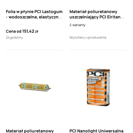
Folia w płynie PCI Lastogum
Materiał poliuretanowy
- wodoszczelna, elastyczna,
uszczelniający PCI Elritan
warstwa ochronna pod
140 400 ml
2
warianty
okładziny ceramiczne w
151,42
Cena od
zł
łazienkach i natryskach
24 godziny
Wycofany u producenta
Materiał poliuretanowy
PCI Nanolight Uniwersalna