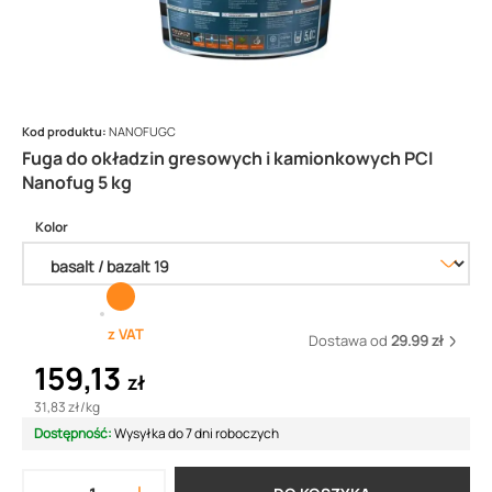
Kod produktu:
NANOFUGC
Fuga do okładzin gresowych i kamionkowych PCI
Nanofug 5 kg
Kolor
z VAT
Dostawa od
29.99 zł
159,13
zł
31,83 zł
/
kg
Dostępność:
Wysyłka do 7 dni roboczych