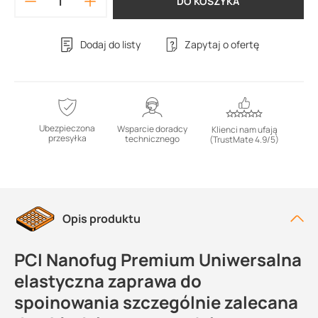
DO KOSZYKA
Dodaj do listy
Zapytaj o ofertę
Ubezpieczona
Wsparcie doradcy
Klienci nam ufają
przesyłka
technicznego
(TrustMate 4.9/5)
Opis produktu
PCI Nanofug Premium Uniwersalna
elastyczna zaprawa do
spoinowania szczególnie zalecana