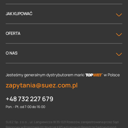
JAK KUPOWAĆ
OFERTA
O NAS
Jesteśmy generalnym dystrybutorem
marki
w Polsce
zapytania@suez.com.pl
+48 732 227 679
Pon. - Pt. od 7:00 do 16:00
SUEZ Sp. z o.o. , ul. Langiewicza 18 35-021 Rzeszów, zarejestrowana przez Sąd
Rejonowy w Rzeszowie XII Wydział KRS w Krajowym Rejestrze Sądowym pod