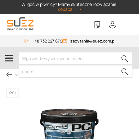
SIZER
Wilgoć w piwnicy? Mamy skuteczne rozwiązanie!
Zobacz >>>
+48 732 227 679
zapytania@suez.com.pl
Łazienka
PCI