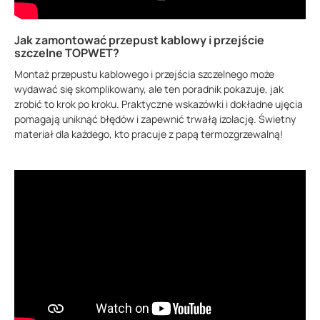
Jak zamontować przepust kablowy i przejście
szczelne TOPWET?
Montaż przepustu kablowego i przejścia szczelnego może
wydawać się skomplikowany, ale ten poradnik pokazuje, jak
zrobić to krok po kroku. Praktyczne wskazówki i dokładne ujęcia
pomagają uniknąć błędów i zapewnić trwałą izolację. Świetny
materiał dla każdego, kto pracuje z papą termozgrzewalną!