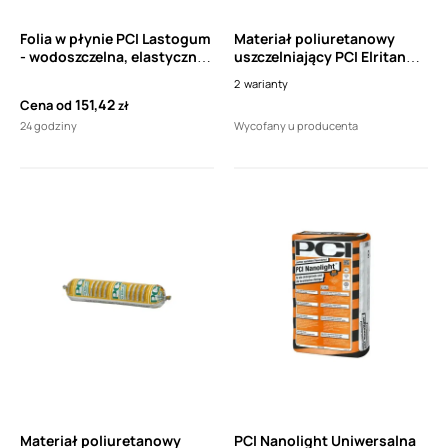
Folia w płynie PCI Lastogum
Materiał poliuretanowy
- wodoszczelna, elastyczna,
uszczelniający PCI Elritan
warstwa ochronna pod
140 400 ml
2
warianty
okładziny ceramiczne w
151,42
Cena od
zł
łazienkach i natryskach
24 godziny
Wycofany u producenta
Materiał poliuretanowy
PCI Nanolight Uniwersalna