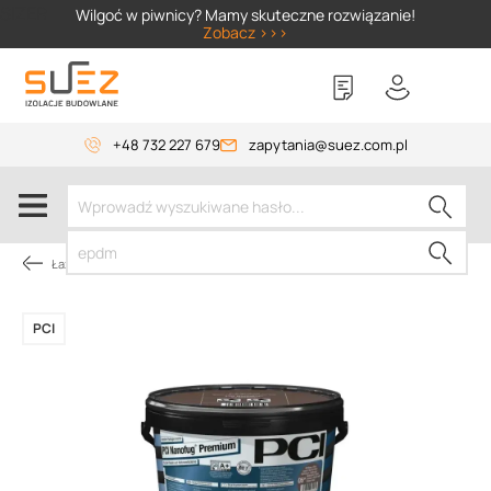
SIZER
Wilgoć w piwnicy? Mamy skuteczne rozwiązanie!
Zobacz >>>
+48 732 227 679
zapytania@suez.com.pl
Łazienka
PCI