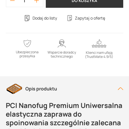
DO KOSZYKA
Dodaj do listy
Zapytaj o ofertę
Ubezpieczona
Wsparcie doradcy
Klienci nam ufają
przesyłka
technicznego
(TrustMate 4.9/5)
Opis produktu
PCI Nanofug Premium Uniwersalna
elastyczna zaprawa do
spoinowania szczególnie zalecana