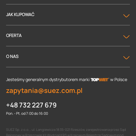
JAK KUPOWAĆ
OFERTA
O NAS
Jesteśmy generalnym dystrybutorem
marki
w Polsce
zapytania@suez.com.pl
+48 732 227 679
Pon. - Pt. od 7:00 do 16:00
SUEZ Sp. z o.o. , ul. Langiewicza 18 35-021 Rzeszów, zarejestrowana przez Sąd
Rejonowy w Rzeszowie XII Wydział KRS w Krajowym Rejestrze Sądowym pod