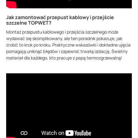
Jak zamontować przepust kablowy i przejście
szczelne TOPWET?
Montaż przepustu kablowego i przejścia szczelnego może
wydawać się skomplikowany, ale ten poradnik pokazuje, jak
zrobić to krok po kroku. Praktyczne wskazówki i dokładne ujęcia
pomagają uniknąć błędów i zapewnić trwałą izolację. Świetny
materiał dla każdego, kto pracuje z papą termozgrzewalną!