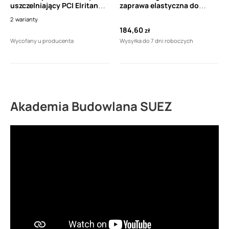
uszczelniający PCI Elritan
zaprawa elastyczna do
140 400 ml
wszelkich rodzajów podłoża
2
warianty
i wszelkich okładzin
184,60
zł
ceramicznych C2TE S1
Wycofany u producenta
Wysyłka do 7 dni roboczych
(15kg)
Akademia Budowlana SUEZ