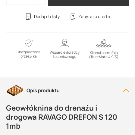
Dodaj do listy
Zapytaj o ofertę
Ubezpieczona
Wsparcie doradcy
Klienci nam ufają
przesyłka
technicznego
(TrustMate 4.9/5)
Opis produktu
Geowłóknina do drenażu i
drogowa RAVAGO DREFON S 120
1mb