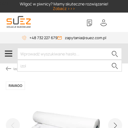
SIZER
Wilgoć w piwnicy? Mamy skuteczne rozwiązanie!
Zobacz >>>
+48 732 227 679
zapytania@suez.com.pl
Izolacja fundamentów
RAVAGO