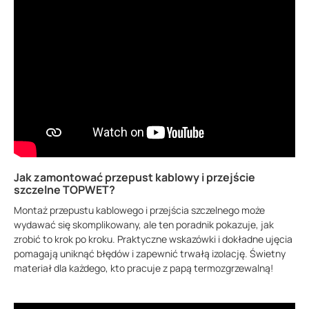
Jak zamontować przepust kablowy i przejście
szczelne TOPWET?
Montaż przepustu kablowego i przejścia szczelnego może
wydawać się skomplikowany, ale ten poradnik pokazuje, jak
zrobić to krok po kroku. Praktyczne wskazówki i dokładne ujęcia
pomagają uniknąć błędów i zapewnić trwałą izolację. Świetny
materiał dla każdego, kto pracuje z papą termozgrzewalną!