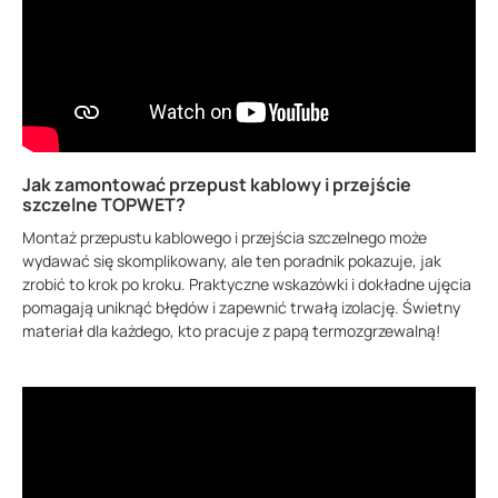
Jak zamontować przepust kablowy i przejście
szczelne TOPWET?
Montaż przepustu kablowego i przejścia szczelnego może
wydawać się skomplikowany, ale ten poradnik pokazuje, jak
zrobić to krok po kroku. Praktyczne wskazówki i dokładne ujęcia
pomagają uniknąć błędów i zapewnić trwałą izolację. Świetny
materiał dla każdego, kto pracuje z papą termozgrzewalną!