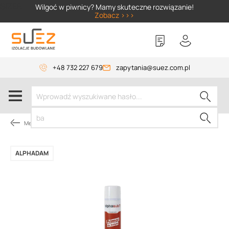
SIZER
Wilgoć w piwnicy? Mamy skuteczne rozwiązanie!
Zobacz >>>
+48 732 227 679
zapytania@suez.com.pl
Membrany dachowe
ALPHADAM