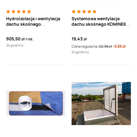
Hydroizolacja i wentylacja
Systemowa wentylacja
dachu skośnego
dachu skośnego KOMINEK
(membrana) ICOPAL Fel'X
ICOPAL Vent'X
Szybka Bariera SBS (50m2)
905,50
19,43
zł
rol.
zł
24 godziny
Cena regularna:
22,98 zł
-3,55 zł
24 godziny