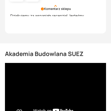
Komentarz sklepu
Dziękujemy za wspaniałą recenzję! Jesteśmy
szczęśliwi, że mogliśmy Cię zadowolić. Twoja opinia
motywuje nas do dalszej pracy. Z pozdrowieniami,
obsługa sklepu.
Akademia Budowlana SUEZ