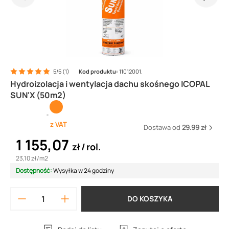
5/5 (1)
Kod produktu:
11012001.
Hydroizolacja i wentylacja dachu skośnego ICOPAL
SUN'X (50m2)
z VAT
Dostawa od
29.99 zł
1 155,07
zł
rol.
23,10 zł
/
m2
Dostępność:
Wysyłka w 24 godziny
DO KOSZYKA