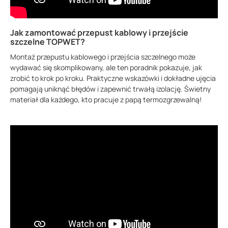
Jak zamontować przepust kablowy i przejście
szczelne TOPWET?
Montaż przepustu kablowego i przejścia szczelnego może
wydawać się skomplikowany, ale ten poradnik pokazuje, jak
zrobić to krok po kroku. Praktyczne wskazówki i dokładne ujęcia
pomagają uniknąć błędów i zapewnić trwałą izolację. Świetny
materiał dla każdego, kto pracuje z papą termozgrzewalną!