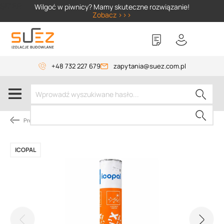
SIZER
Wilgoć w piwnicy? Mamy skuteczne rozwiązanie!
Zobacz >>>
+48 732 227 679
zapytania@suez.com.pl
Promocje
ICOPAL