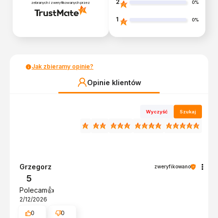
2
0%
zebranych i zweryfikowanych przez
1
0%
Jak zbieramy opinie?
Opinie klientów
Wyczyść
Szukaj
Grzegorz
zweryfikowano
5
Polecam👍️
2/12/2026
0
0