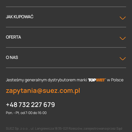
JAK KUPOWAĆ
OFERTA
O NAS
Jesteśmy generalnym dystrybutorem
marki
w Polsce
zapytania@suez.com.pl
+48 732 227 679
Pon. - Pt. od 7:00 do 16:00
SUEZ Sp. z o.o. , ul. Langiewicza 18 35-021 Rzeszów, zarejestrowana przez Sąd