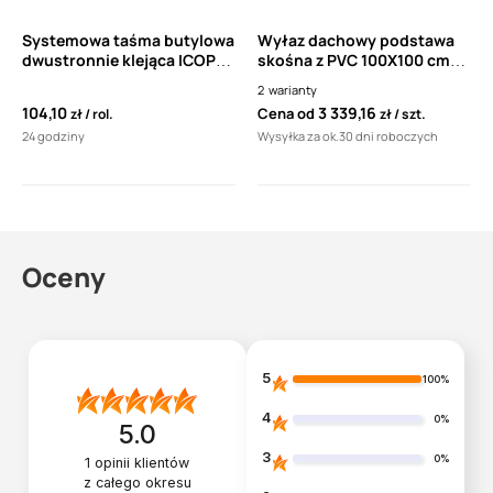
Systemowa taśma butylowa
Wyłaz dachowy podstawa
dwustronnie klejąca ICOPAL
skośna z PVC 100X100 cm
Tape'X B (22,5mb)
Kera Awak
2
warianty
104,10
3 339,16
Cena od
zł
rol.
zł
szt.
24 godziny
Wysyłka za ok.30 dni roboczych
Oceny
5
100%
4
0%
5.0
3
0%
1
opinii klientów
z całego okresu