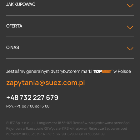
JAK KUPOWAĆ
OFERTA
O NAS
Jesteśmy generalnym dystrybutorem
marki
w Polsce
zapytania@suez.com.pl
+48 732 227 679
Pon. - Pt. od 7:00 do 16:00
SUEZ Sp. z o.o. , ul. Langiewicza 18 35-021 Rzeszów, zarejestrowana przez Sąd
Rejonowy w Rzeszowie XII Wydział KRS w Krajowym Rejestrze Sądowym pod
numerem 0000535357, NIP 813-36-99-629, REGON 360344189.