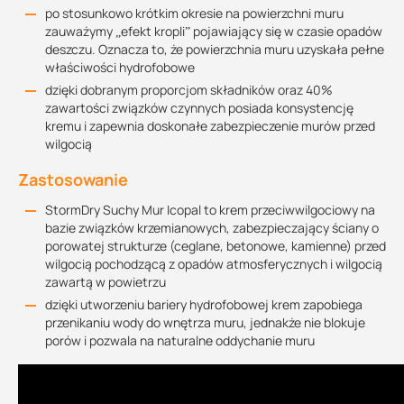
po stosunkowo krótkim okresie na powierzchni muru
zauważymy „efekt kropli” pojawiający się w czasie opadów
deszczu. Oznacza to, że powierzchnia muru uzyskała pełne
właściwości hydrofobowe
dzięki dobranym proporcjom składników oraz 40%
zawartości związków czynnych posiada konsystencję
kremu i zapewnia doskonałe zabezpieczenie murów przed
wilgocią
Zastosowanie
StormDry Suchy Mur Icopal to krem przeciwwilgociowy na
bazie związków krzemianowych, zabezpieczający ściany o
porowatej strukturze (ceglane, betonowe, kamienne) przed
wilgocią pochodzącą z opadów atmosferycznych i wilgocią
zawartą w powietrzu
dzięki utworzeniu bariery hydrofobowej krem zapobiega
przenikaniu wody do wnętrza muru, jednakże nie blokuje
porów i pozwala na naturalne oddychanie muru