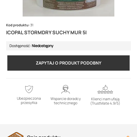
Kod produktu:
31
ICOPAL STORMDRY SUCHY MUR 5l
Dostępność:
Niedostępny
ZAPYTAJ O PRODUKT PODOBNY
Ubezpieczona
Wsparcie doradcy
Klienci nam ufają
przesyłka
technicznego
(TrustMate 4.9/5)