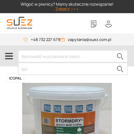
SIZER
Wilgoć w piwnicy? Mamy skuteczne rozwiązanie!
Zobacz >>>
+48 732 227 679
zapytania@suez.com.pl
ICOPAL