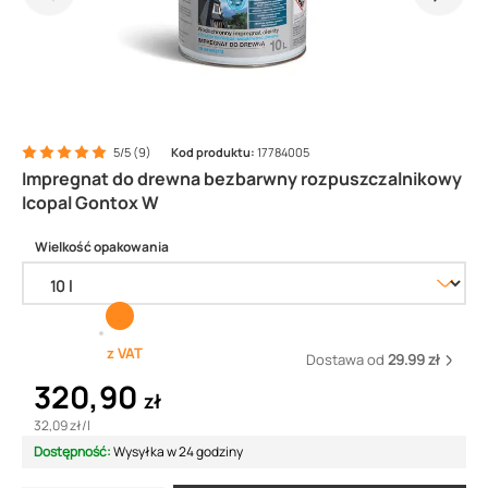
5/5 (9)
Kod produktu:
17784005
Impregnat do drewna bezbarwny rozpuszczalnikowy
Icopal Gontox W
Wielkość opakowania
z VAT
Dostawa od
29.99 zł
320,90
zł
32,09 zł
/
l
Dostępność:
Wysyłka w 24 godziny