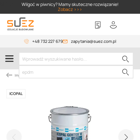
SIZER
Wilgoć w piwnicy? Mamy skuteczne rozwiązanie!
Zobacz >>>
+48 732 227 679
zapytania@suez.com.pl
Impregnaty
ICOPAL