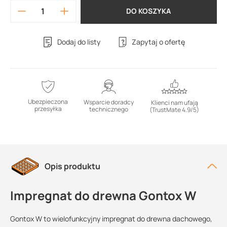
DO KOSZYKA
Dodaj do listy
Zapytaj o ofertę
Ubezpieczona
Wsparcie doradcy
Klienci nam ufają
przesyłka
technicznego
(TrustMate 4.9/5)
Opis produktu
Impregnat do drewna Gontox W
Gontox W to wielofunkcyjny impregnat do drewna dachowego,