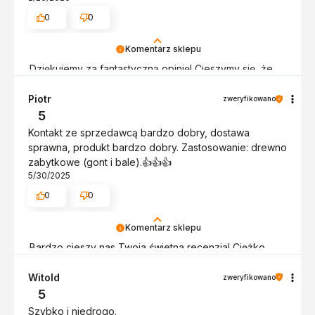
0
0
Komentarz sklepu
Dziękujemy za fantastyczną opinię! Cieszymy się, że
nasza praca przynosi takie efekty. Twoja satysfakcja
jest dla nas priorytetem. Do zobaczenia ponownie!
Piotr
zweryfikowano
Pozdrawiamy, obsługa sklepu.
5
Kontakt ze sprzedawcą bardzo dobry, dostawa
sprawna, produkt bardzo dobry. Zastosowanie: drewno
zabytkowe (gont i bale).👍️👍️👍️
5/30/2025
0
0
Komentarz sklepu
Bardzo cieszy nas Twoja świetna recenzja! Ciężko
pracujemy, aby sprostać wymaganiom klientów takich
jak Ty i jesteśmy zadowoleni, że nam się udało. Mamy
Witold
zweryfikowano
nadzieję, że do nas wrócisz :) Pozdrawiamy!
5
Szybko i niedrogo.