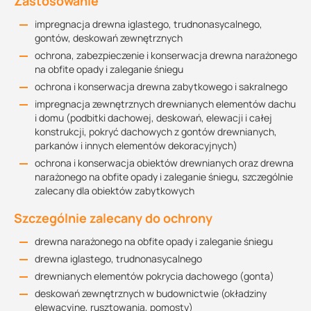
Zastosowanie
impregnacja drewna iglastego, trudnonasycalnego,
gontów, deskowań zewnętrznych
ochrona, zabezpieczenie i konserwacja drewna narażonego
na obfite opady i zaleganie śniegu
ochrona i konserwacja drewna zabytkowego i sakralnego
impregnacja zewnętrznych drewnianych elementów dachu
i domu (podbitki dachowej, deskowań, elewacji i całej
konstrukcji, pokryć dachowych z gontów drewnianych,
parkanów i innych elementów dekoracyjnych)
ochrona i konserwacja obiektów drewnianych oraz drewna
narażonego na obfite opady i zaleganie śniegu, szczególnie
zalecany dla obiektów zabytkowych
Szczególnie zalecany do ochrony
drewna narażonego na obfite opady i zaleganie śniegu
drewna iglastego, trudnonasycalnego
drewnianych elementów pokrycia dachowego (gonta)
deskowań zewnętrznych w budownictwie (okładziny
elewacyjne, rusztowania, pomosty)