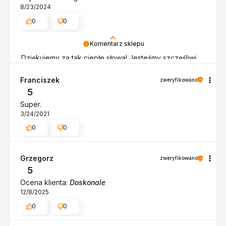
8/23/2024
0
0
Komentarz sklepu
Dziękujemy za tak ciepłe słowa! Jesteśmy szczęśliwi,
że spełniliśmy Twoje oczekiwania. Twoja opinia jest
dla nas niezwykle ważna. Z pozdrowieniami, obsługa
Franciszek
zweryfikowano
sklepu.
5
Super.
3/24/2021
0
0
Grzegorz
zweryfikowano
5
Ocena klienta:
Doskonale
12/8/2025
0
0