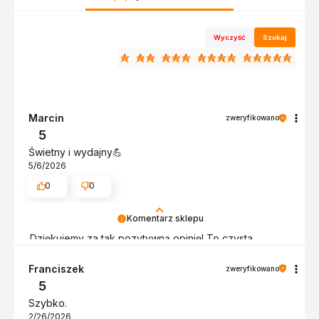
Wyczyść
Szukaj
Marcin
zweryfikowano
5
Świetny i wydajny💪
5/6/2026
0
0
Komentarz sklepu
Dziękujemy za tak pozytywną opinię! To czysta
przyjemność obsługiwać takich klientów! Doceniamy
czas i wysiłek włożony w podzielenie się z nami
Franciszek
zweryfikowano
Twoimi doświadczeniami. Do zobaczenia!
5
Szybko.
2/26/2026