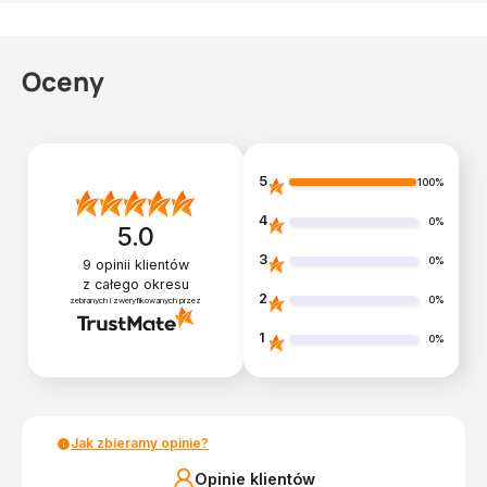
Oceny
5
100%
4
0%
5.0
3
0%
9
opinii klientów
z całego okresu
2
0%
zebranych i zweryfikowanych przez
1
0%
Jak zbieramy opinie?
Opinie klientów