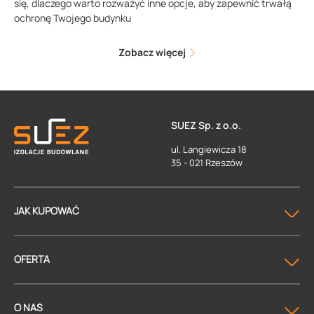
się, dlaczego warto rozważyć inne opcje, aby zapewnić trwałą
ochronę Twojego budynku
Zobacz więcej
SUEZ Sp. z o.o.
ul. Langiewicza 18
35 - 021 Rzeszów
JAK KUPOWAĆ
OFERTA
O NAS