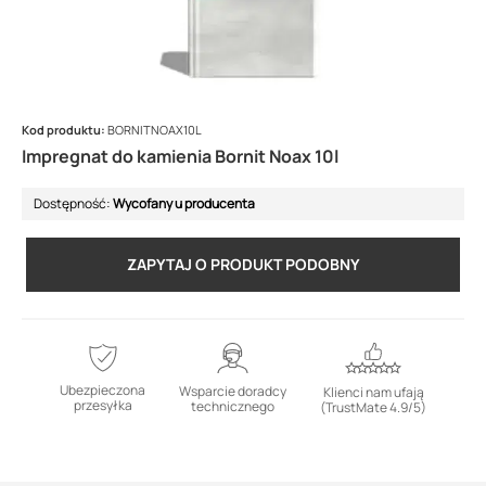
Kod produktu:
BORNITNOAX10L
Impregnat do kamienia Bornit Noax 10l
Dostępność:
Wycofany u producenta
ZAPYTAJ O PRODUKT PODOBNY
Ubezpieczona
Wsparcie doradcy
Klienci nam ufają
przesyłka
technicznego
(TrustMate 4.9/5)