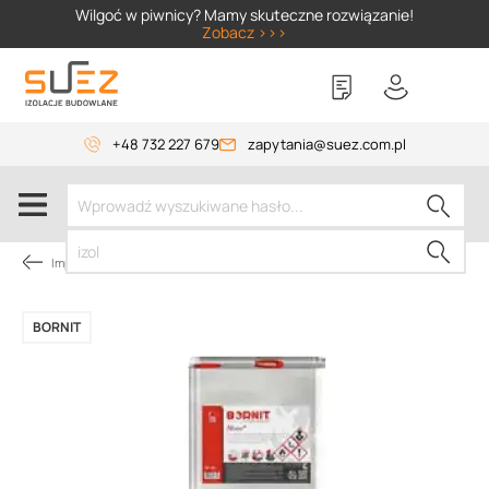
SIZER
Wilgoć w piwnicy? Mamy skuteczne rozwiązanie!
Zobacz >>>
+48 732 227 679
zapytania@suez.com.pl
Impregnaty
BORNIT