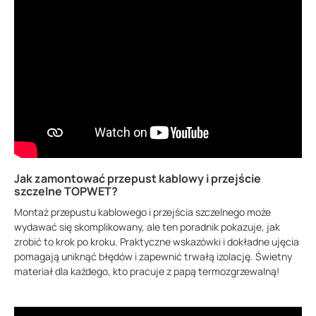
Jak zamontować przepust kablowy i przejście
szczelne TOPWET?
Montaż przepustu kablowego i przejścia szczelnego może
wydawać się skomplikowany, ale ten poradnik pokazuje, jak
zrobić to krok po kroku. Praktyczne wskazówki i dokładne ujęcia
pomagają uniknąć błędów i zapewnić trwałą izolację. Świetny
materiał dla każdego, kto pracuje z papą termozgrzewalną!