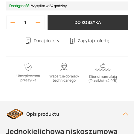
Dostępność:
Wysyłka w 24 godziny
DO KOSZYKA
Dodaj do listy
Zapytaj o ofertę
Ubezpieczona
Wsparcie doradcy
Klienci nam ufają
przesyłka
technicznego
(TrustMate 4.9/5)
Opis produktu
Jednokielichowa niskoszumowa