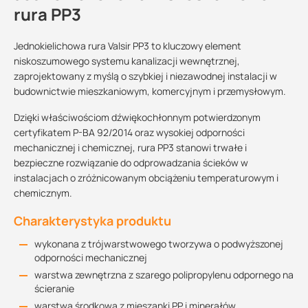
rura PP3
Jednokielichowa rura Valsir PP3 to kluczowy element
niskoszumowego systemu kanalizacji wewnętrznej,
zaprojektowany z myślą o szybkiej i niezawodnej instalacji w
budownictwie mieszkaniowym, komercyjnym i przemysłowym.
Dzięki właściwościom dźwiękochłonnym potwierdzonym
certyfikatem P-BA 92/2014 oraz wysokiej odporności
mechanicznej i chemicznej, rura PP3 stanowi trwałe i
bezpieczne rozwiązanie do odprowadzania ścieków w
instalacjach o zróżnicowanym obciążeniu temperaturowym i
chemicznym.
Charakterystyka produktu
wykonana z trójwarstwowego tworzywa o podwyższonej
odporności mechanicznej
warstwa zewnętrzna z szarego polipropylenu odpornego na
ścieranie
warstwa środkowa z mieszanki PP i minerałów