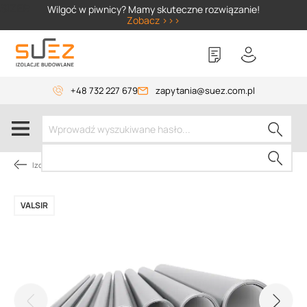
SIZER
Wilgoć w piwnicy? Mamy skuteczne rozwiązanie!
Zobacz >>>
+48 732 227 679
zapytania@suez.com.pl
Izolacja piwnic od wewnątrz
VALSIR