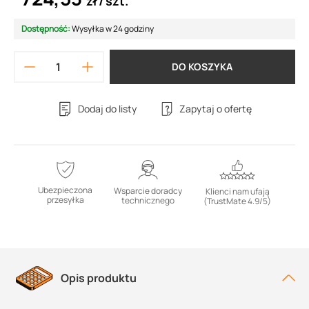
zł
szt.
Dostępność:
Wysyłka w 24 godziny
DO KOSZYKA
Dodaj do listy
Zapytaj o ofertę
Ubezpieczona
Wsparcie doradcy
Klienci nam ufają
przesyłka
technicznego
(TrustMate 4.9/5)
Opis produktu