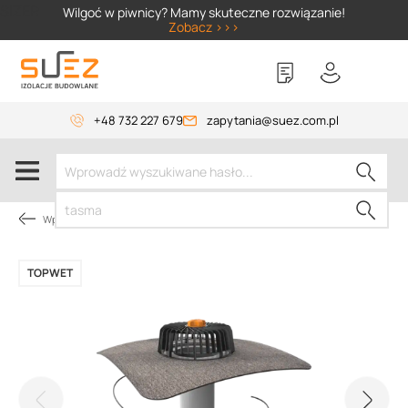
SIZER
Wilgoć w piwnicy? Mamy skuteczne rozwiązanie!
Zobacz >>>
+48 732 227 679
zapytania@suez.com.pl
Wpusty i akcesoria
TOPWET