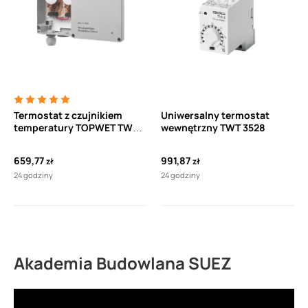
Termostat z czujnikiem
Uniwersalny termostat
temperatury TOPWET TWT
wewnętrzny TWT 3528
524 z wyłącznikiem
ogrzewania wpustów
659,77
991,87
zł
zł
24 godziny
24 godziny
Akademia Budowlana SUEZ