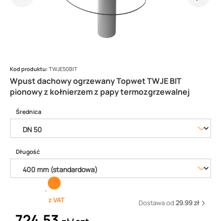
Kod produktu:
TWJE50BIT
Wpust dachowy ogrzewany Topwet TWJE BIT
pionowy z kołnierzem z papy termozgrzewalnej
Średnica
Długość
z VAT
Dostawa od
29.99 zł
724,53