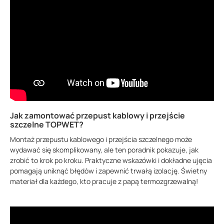
Jak zamontować przepust kablowy i przejście
szczelne TOPWET?
Montaż przepustu kablowego i przejścia szczelnego może
wydawać się skomplikowany, ale ten poradnik pokazuje, jak
zrobić to krok po kroku. Praktyczne wskazówki i dokładne ujęcia
pomagają uniknąć błędów i zapewnić trwałą izolację. Świetny
materiał dla każdego, kto pracuje z papą termozgrzewalną!