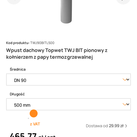
Kod produktu:
TWJ90BITL500
Wpust dachowy Topwet TWJ BIT pionowy z
kołnierzem z papy termozgrzewalnej
Średnica
Długość
z VAT
Dostawa od
29.99 zł
465,77