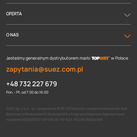
OFERTA
O NAS
Jesteśmy generalnym dystrybutorem
marki
w Polsce
zapytania@suez.com.pl
+48 732 227 679
Pon. - Pt. od 7:00 do 16:00
SUEZ Sp. z o.o. , ul. Langiewicza 18 35-021 Rzeszów, zarejestrowana przez Sąd
Rejonowy w Rzeszowie XII Wydział KRS w Krajowym Rejestrze Sądowym pod
numerem 0000535357, NIP 813-36-99-629, REGON 360344189.