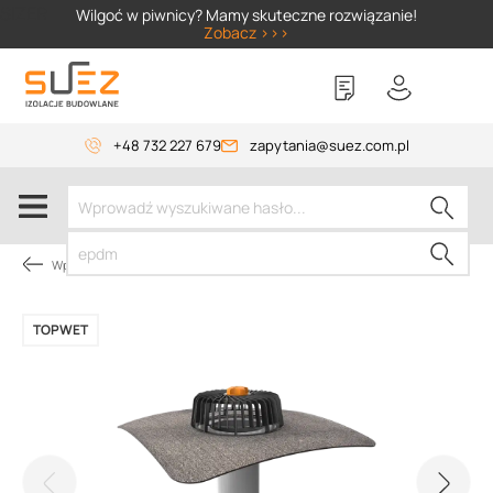
SIZER
Wilgoć w piwnicy? Mamy skuteczne rozwiązanie!
Zobacz >>>
+48 732 227 679
zapytania@suez.com.pl
Wpusty i akcesoria
TOPWET