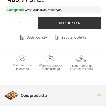
zł
szt.
Dostępność:
Wysyłka do 16 dni roboczych
DO KOSZYKA
Dodaj do listy
Zapytaj o ofertę
Ubezpieczona
Wsparcie doradcy
Klienci nam ufają
przesyłka
technicznego
(TrustMate 4.9/5)
Opis produktu