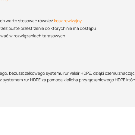
POBIERZ
wody
ych warto stosować również
kosz rewizyjny
zez puste przestrzenie do których nie ma dostępu
POBIERZ
sować w rozwiązaniach tarasowych
e
POBIERZ
o, bezuszczelkowego systemu rur Valsir HDPE, dzięki czemu znaczą
ę z systemem rur HDPE za pomocą kielicha przyłączeniowego HDPE któr
POBIERZ
POBIERZ