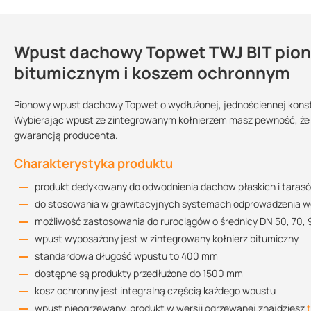
Wpust dachowy Topwet TWJ BIT pion
Dlaczego warto zastosować wpusty 
Kontakt
bitumicznym i koszem ochronnym
wiele wariantów tego produktu dostępnych jest od ręki
konstrukcja zapewnia
skuteczne odprowadzenie wody z połac
Pionowy wpust dachowy Topwet o wydłużonej, jednościennej konstr
Karta techniczna
łatwy i szybki montaż
dzięki zintegrowanemu kołnierzowi
Wybierając wpust ze zintegrowanym kołnierzem masz pewność, że p
Rodzaj wpustu:
Wpust ogrzewany?:
Sprzedajemy na:
58.61 KB
gwarancją producenta.
kosz odporny na promieniowanie UV daje gwarancję wieloletni
pionowy
nie
sztuki
to praktyczne rozwiązanie
dla Twojego dachu płaskiego
Charakterystyka produktu
Przeznaczenie:
kupując ten produkt u nas otrzymujesz profesjonalną obsługę
balkon
dach
taras
Deklaracja własności użytkowych
produkt dedykowany do odwodnienia dachów płaskich i taras
151.37 KB
do stosowania w grawitacyjnych systemach odprowadzenia w
Średnica:
możliwość zastosowania do rurociągów o średnicy DN 50, 70, 9
DN 50
DN 70
DN 90
wpust wyposażony jest w zintegrowany kołnierz bitumiczny
Instrukcja montażu
standardowa długość wpustu to 400 mm
1.6 MB
dostępne są produkty przedłużone do 1500 mm
kosz ochronny jest integralną częścią każdego wpustu
wpust nieogrzewany, produkt w wersji ogrzewanej znajdziesz