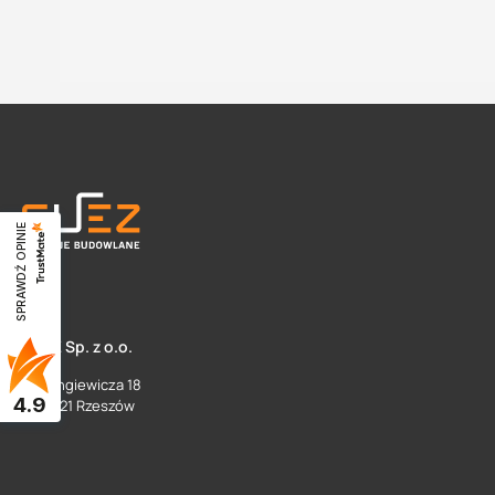
SPRAWDŹ OPINIE
SUEZ Sp. z o.o.
ul. Langiewicza 18
4.9
35 - 021 Rzeszów