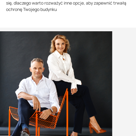
się, dlaczego warto rozważyć inne opcje, aby zapewnić trwałą
ochronę Twojego budynku