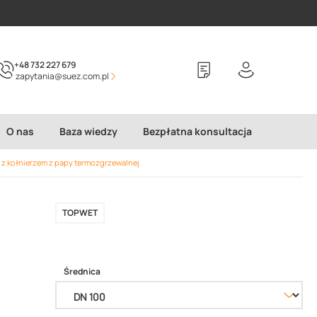
+48 732 227 679
zapytania@suez.com.pl
O nas
Baza wiedzy
Bezpłatna konsultacja
z kołnierzem z papy termozgrzewalnej
TOPWET
Średnica