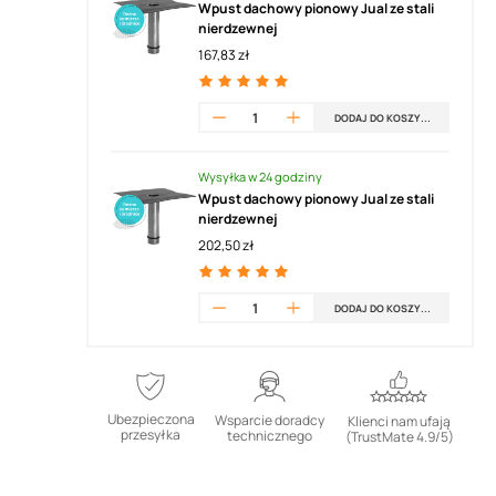
Wpust dachowy pionowy Jual ze stali
nierdzewnej
167,83 zł
DODAJ DO KOSZYKA
Wysyłka w 24 godziny
Wpust dachowy pionowy Jual ze stali
nierdzewnej
202,50 zł
DODAJ DO KOSZYKA
Ubezpieczona
Wsparcie doradcy
Klienci nam ufają
przesyłka
technicznego
(TrustMate 4.9/5)