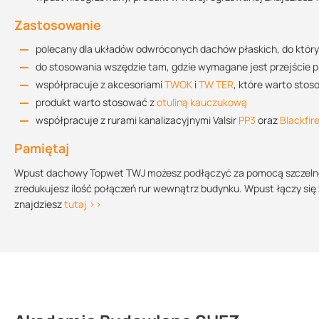
Rysunek techniczny TWJ 50 BIT
Przepustowość
54.25 KB
Zastosowanie
Średnica
Rekomendowana przepustowość
Wysokość słupa 
polecany dla układów odwróconych dachów płaskich, do któr
do stosowania wszędzie tam, gdzie wymagane jest przejście pr
DN 50
5,2 l/s
35 mm
Rysunek techniczny TWJ 75 BIT
współpracuje z akcesoriami
TWOK
i
TW TER
, które warto sto
55.35 KB
DN 70
4,5 l/s
35 mm
produkt warto stosować z
otuliną kauczukową
współpracuje z rurami kanalizacyjnymi Valsir
PP3
oraz
Blackfir
DN 90
6,5 l/s
45 mm
Rysunek techniczny TWJ 90 BIT
Pamiętaj
DN 100
7,3 l/s
45 mm
55.5 KB
Wpust dachowy Topwet TWJ możesz podłączyć za pomocą szczelneg
DN 125
10,3 l/s
55 mm
zredukujesz ilość połączeń rur wewnątrz budynku. Wpust łączy si
DN 150
12,4 l/s
55 mm
znajdziesz
tutaj >>
Rysunek techniczny TWJ 110 BIT
55.44 KB
Rysunek techniczny TWJ 125 BIT
55.17 KB