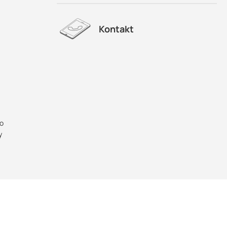
Kontakt
co
y