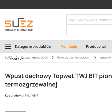
SIZER
Kategorie produktów
Promocje
Producenci
SUEZ
Kategorie produktów
Pokrycie dachów płaskich
Wpusty i 
Kontakt
Wpust dachowy Topwet TWJ BIT pion
termozgrzewalnej
Kod produktu:
TWJ110BIT