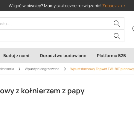
Wilgoć w piwnicy? Mamy skuteczne rozwiązanie!
Zobacz >>>
Buduj z nami
Doradztwo budowlane
Platforma B2B
akcesoria
Wpusty nieogrzewane
Wpust dachowy Topwet TWJ BIT pionowy 
owy z kołnierzem z papy