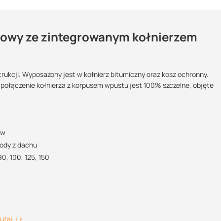
owy ze zintegrowanym kołnierzem
marki Topwet?
i dachowej
ukcji. Wyposażony jest w kołnierz bitumiczny oraz kosz ochronny.
Maszy pytania lub wątpliwości?
ołączenie kołnierza z korpusem wpustu jest 100% szczelne, objęte
Podlega zwrotowi?:
POBIERZ
Skontaktuj się z nami
ej żywotności
tak
 logistyczną oraz wsparcie w zakresie doradztwa technicznego
Justyna Sowa
Specjalista doradca
ów
POBIERZ
ody z dachu
+48 732 227 687
0, 100, 125, 150
DN 100
DN 125
DN 150
07:00 - 15:00
justyna@suez.com.pl
POBIERZ
tutaj >>