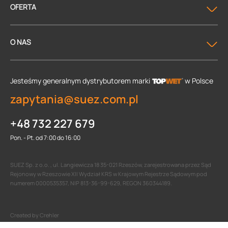
OFERTA
O NAS
Jesteśmy generalnym dystrybutorem
marki
w Polsce
zapytania@suez.com.pl
+48 732 227 679
Pon. - Pt. od 7:00 do 16:00
SUEZ Sp. z o.o. , ul. Langiewicza 18 35-021 Rzeszów, zarejestrowana przez Sąd
Rejonowy w Rzeszowie XII Wydział KRS w Krajowym Rejestrze Sądowym pod
numerem 0000535357, NIP 813-36-99-629, REGON 360344189.
Created by Crehler