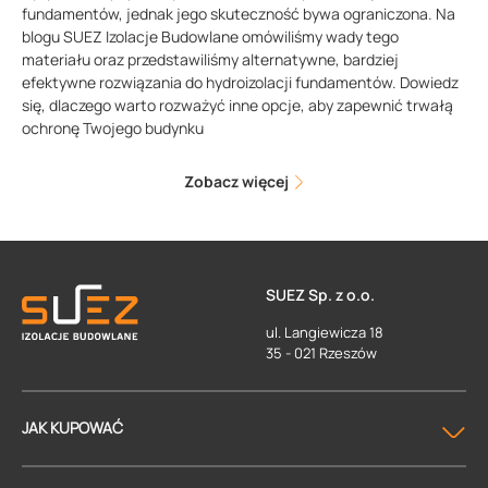
fundamentów, jednak jego skuteczność bywa ograniczona. Na
blogu SUEZ Izolacje Budowlane omówiliśmy wady tego
materiału oraz przedstawiliśmy alternatywne, bardziej
efektywne rozwiązania do hydroizolacji fundamentów. Dowiedz
się, dlaczego warto rozważyć inne opcje, aby zapewnić trwałą
ochronę Twojego budynku
Zobacz więcej
SUEZ Sp. z o.o.
ul. Langiewicza 18
35 - 021 Rzeszów
JAK KUPOWAĆ