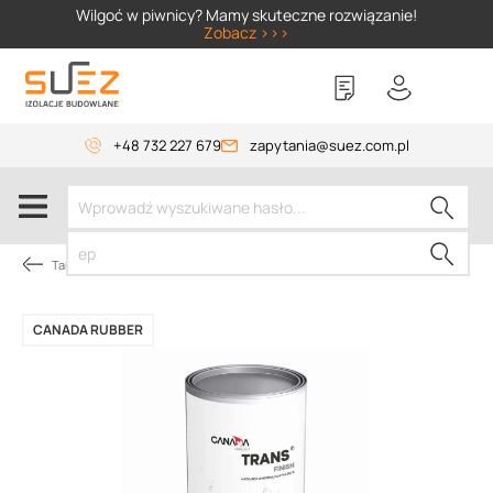
SIZER
Wilgoć w piwnicy? Mamy skuteczne rozwiązanie!
Zobacz >>>
+48 732 227 679
zapytania@suez.com.pl
Tarasy i balkony z żywicy
CANADA RUBBER