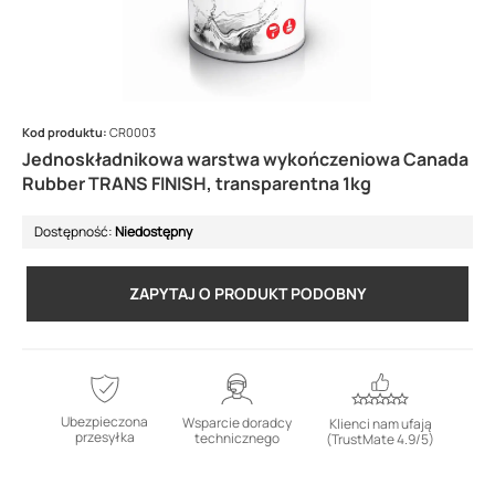
Kod produktu:
CR0003
Jednoskładnikowa warstwa wykończeniowa Canada
Rubber TRANS FINISH, transparentna 1kg
Dostępność:
Niedostępny
ZAPYTAJ O PRODUKT PODOBNY
Ubezpieczona
Wsparcie doradcy
Klienci nam ufają
przesyłka
technicznego
(TrustMate 4.9/5)