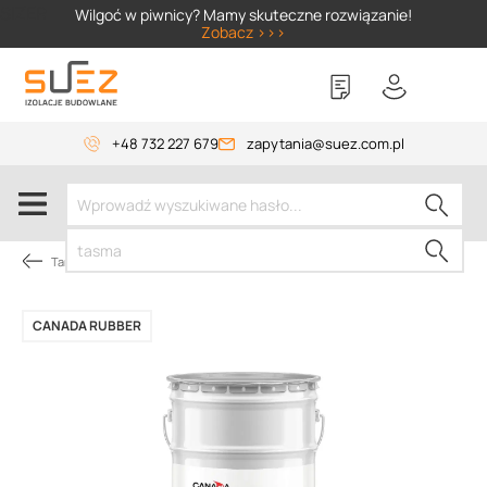
SIZER
Wilgoć w piwnicy? Mamy skuteczne rozwiązanie!
Zobacz >>>
+48 732 227 679
zapytania@suez.com.pl
Tarasy i balkony z żywicy
CANADA RUBBER