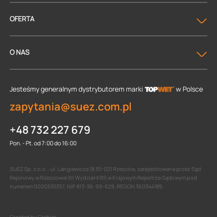
OFERTA
O NAS
Jesteśmy generalnym dystrybutorem
marki
w Polsce
zapytania@suez.com.pl
+48 732 227 679
Pon. - Pt. od 7:00 do 16:00
SUEZ Sp. z o.o. , ul. Langiewicza 18 35-021 Rzeszów, zarejestrowana przez Sąd
Rejonowy w Rzeszowie XII Wydział KRS w Krajowym Rejestrze Sądowym pod
numerem 0000535357, NIP 813-36-99-629, REGON 360344189.
Created by Crehler