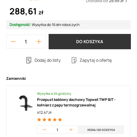
Dostawa od
29.99 zł
288,61
zł
Dostępność:
Wysyłka do 16 dni roboczych
DO KOSZYKA
Dodaj do listy
Zapytaj o ofertę
Zamienniki
Wysyłka w 24 godziny
Przepust kablowy dachowy Topwet TWP BIT -
kołnierz z papy termozgrzewalnej
412,47 zł
DODAJ DO KOSZYKA