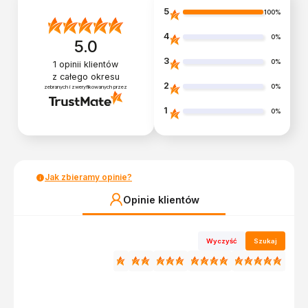
5
100%
4
0%
5.0
3
0%
1
opinii klientów
z całego okresu
2
0%
zebranych i zweryfikowanych przez
1
0%
Jak zbieramy opinie?
Opinie klientów
Wyczyść
Szukaj