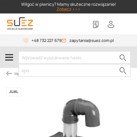
SIZER
Wilgoć w piwnicy? Mamy skuteczne rozwiązanie!
Zobacz >>>
+48 732 227 679
zapytania@suez.com.pl
Wpusty i akcesoria
JUAL