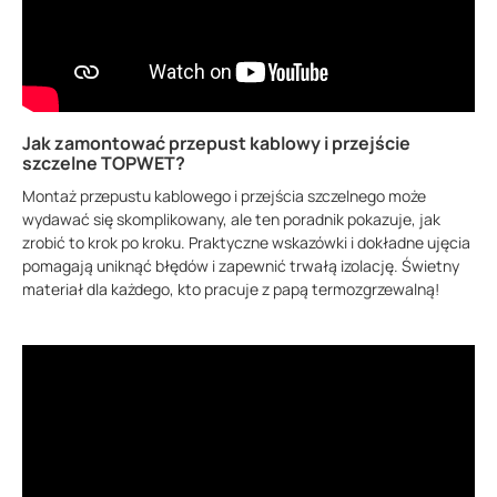
Jak zamontować przepust kablowy i przejście
szczelne TOPWET?
Montaż przepustu kablowego i przejścia szczelnego może
wydawać się skomplikowany, ale ten poradnik pokazuje, jak
zrobić to krok po kroku. Praktyczne wskazówki i dokładne ujęcia
pomagają uniknąć błędów i zapewnić trwałą izolację. Świetny
materiał dla każdego, kto pracuje z papą termozgrzewalną!