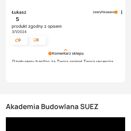
Łukasz
zweryfikowano
5
produkt zgodny z opisem
3/1/2024
0
0
Komentarz sklepu
Dziękujemy bardzo za Twoją opinię! Twoja recenzja
wiele dla nas znaczy - dzięki niej wiemy, że jesteśmy
na właściwym torze :) Z pozdrowieniami, obsługa
sklepu.
Akademia Budowlana SUEZ