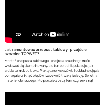
Jak zamontować przepust kablowy i przejście
szczelne TOPWET?
Montaż przepustu kablowego i przejścia szczelnego może
wydawać się skomplikowany, ale ten poradnik pokazuje, jak
zrobić to krok po kroku. Praktyczne wskazówki i dokładne ujęcia
pomagają uniknąć błędów i zapewnić trwałą izolację. Świetny
materiał dla każdego, kto pracuje z papą termozgrzewalną!