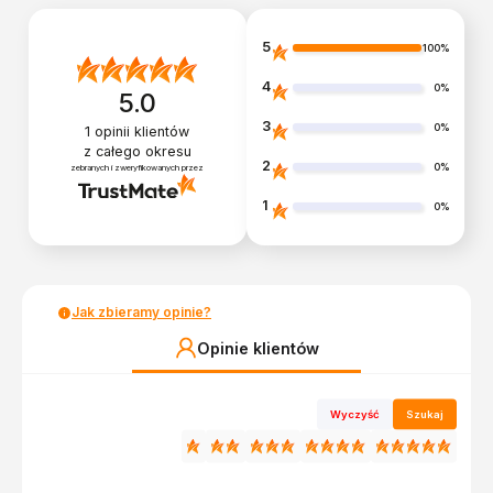
5
100%
4
0%
5.0
3
0%
1
opinii klientów
z całego okresu
2
0%
zebranych i zweryfikowanych przez
1
0%
Jak zbieramy opinie?
Opinie klientów
Wyczyść
Szukaj