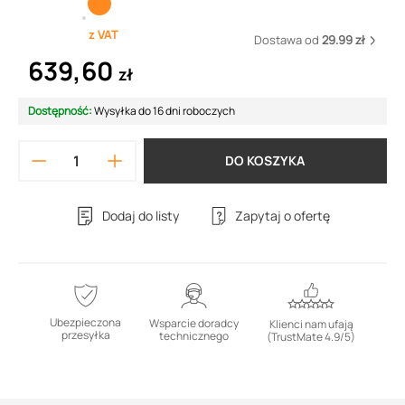
z VAT
Dostawa od
29.99 zł
639,60
zł
Dostępność:
Wysyłka do 16 dni roboczych
DO KOSZYKA
Dodaj do listy
Zapytaj o ofertę
Ubezpieczona
Wsparcie doradcy
Klienci nam ufają
przesyłka
technicznego
(TrustMate 4.9/5)