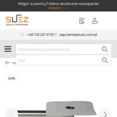
SIZER
Wilgoć w piwnicy? Mamy skuteczne rozwiązanie!
Zobacz >>>
+48 732 227 679
zapytania@suez.com.pl
Wpusty i akcesoria
JUAL