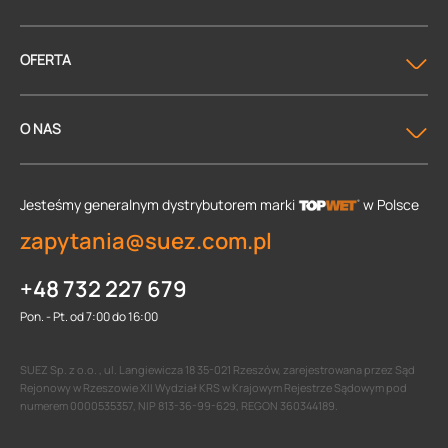
OFERTA
O NAS
Jesteśmy generalnym dystrybutorem
marki
w Polsce
zapytania@suez.com.pl
+48 732 227 679
Pon. - Pt. od 7:00 do 16:00
SUEZ Sp. z o.o. , ul. Langiewicza 18 35-021 Rzeszów, zarejestrowana przez Sąd
Rejonowy w Rzeszowie XII Wydział KRS w Krajowym Rejestrze Sądowym pod
numerem 0000535357, NIP 813-36-99-629, REGON 360344189.