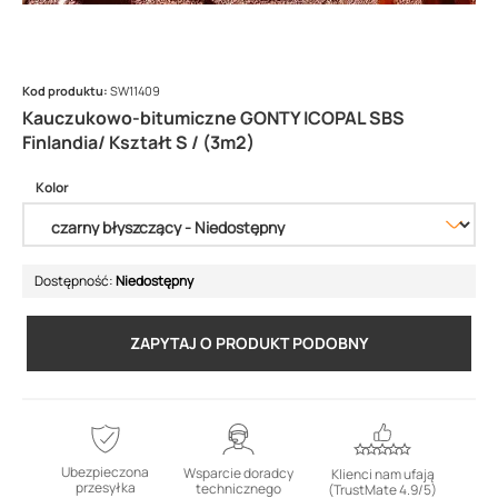
Kod produktu:
SW11409
Kauczukowo-bitumiczne GONTY ICOPAL SBS
Finlandia/ Kształt S / (3m2)
Kolor
Dostępność:
Niedostępny
ZAPYTAJ O PRODUKT PODOBNY
Ubezpieczona
Wsparcie doradcy
Klienci nam ufają
przesyłka
technicznego
(TrustMate 4.9/5)