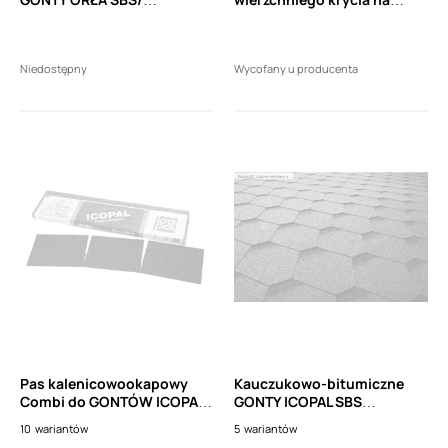
Heksagonalny / (3m2)
welonie szklanym ICOPAL W
64 (15m2)
Niedostępny
Wycofany u producenta
Pas kalenicowookapowy
Kauczukowo-bitumiczne
Combi do GONTÓW ICOPAL
GONTY ICOPAL SBS
SBS Finlandia wym. 0,25x1m
Finlandia/ Kształt SC /
10
wariantów
5
wariantów
(16szt.)
(3m2)