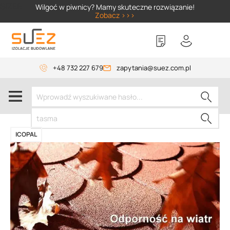
SIZER
Wilgoć w piwnicy? Mamy skuteczne rozwiązanie!
Zobacz >>>
+48 732 227 679
zapytania@suez.com.pl
ICOPAL