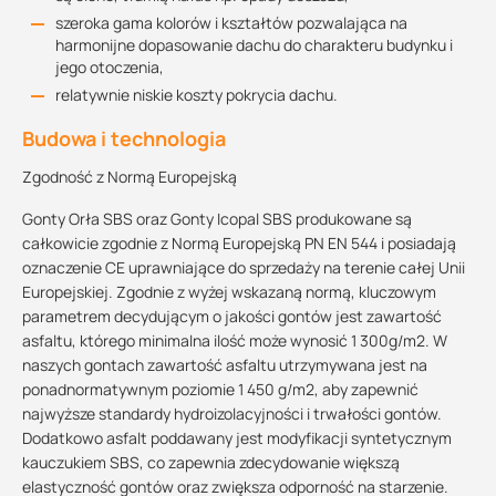
szeroka gama kolorów i kształtów pozwalająca na
harmonijne dopasowanie dachu do charakteru budynku i
jego otoczenia,
relatywnie niskie koszty pokrycia dachu.
Budowa i technologia
Zgodność z Normą Europejską
Gonty Orła SBS oraz Gonty Icopal SBS produkowane są
całkowicie zgodnie z Normą Europejską PN EN 544 i posiadają
oznaczenie CE uprawniające do sprzedaży na terenie całej Unii
Europejskiej. Zgodnie z wyżej wskazaną normą, kluczowym
parametrem decydującym o jakości gontów jest zawartość
asfaltu, którego minimalna ilość może wynosić 1 300g/m2. W
naszych gontach zawartość asfaltu utrzymywana jest na
ponadnormatywnym poziomie 1 450 g/m2, aby zapewnić
najwyższe standardy hydroizolacyjności i trwałości gontów.
Dodatkowo asfalt poddawany jest modyfikacji syntetycznym
kauczukiem SBS, co zapewnia zdecydowanie większą
elastyczność gontów oraz zwiększa odporność na starzenie.