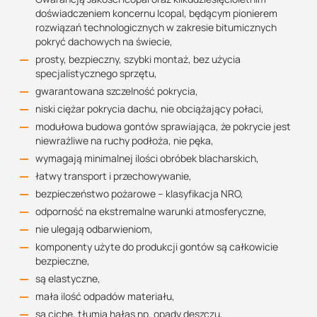
doświadczeniem koncernu Icopal, będącym pionierem
rozwiązań technologicznych w zakresie bitumicznych
pokryć dachowych na świecie,
prosty, bezpieczny, szybki montaż, bez użycia
specjalistycznego sprzętu,
gwarantowana szczelność pokrycia,
niski ciężar pokrycia dachu, nie obciążający połaci,
modułowa budowa gontów sprawiająca, że pokrycie jest
niewrażliwe na ruchy podłoża, nie pęka,
wymagają minimalnej ilości obróbek blacharskich,
łatwy transport i przechowywanie,
bezpieczeństwo pożarowe – klasyfikacja NRO,
odporność na ekstremalne warunki atmosferyczne,
nie ulegają odbarwieniom,
komponenty użyte do produkcji gontów są całkowicie
bezpieczne,
są elastyczne,
mała ilość odpadów materiału,
są ciche, tłumią hałas np. opady deszczu,