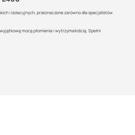
skich i izolacyjnych, przeznaczone zarówno dla specjalistów
Maszy pytania lub wątpliwości?
Skontaktuj się z nami
ę wyjątkową mocą płomienia i wytrzymałością. Spełni
Kamil Świercz
Specjalista doradca
+48 732 227 614
07:00 - 15:00
kamil.swiercz@suez.com.pl