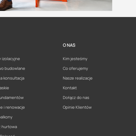
O NAS
 izolacyjne
Kim jesteśmy
wo budowlane
Co oferujemy
a konsultacja
Nasze realizacje
askie
Kontakt
 fundamentów
Dołącz do nas
e i renowacje
Opinie Klientów
balkony
ż hurtowa