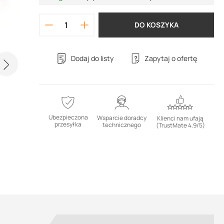
DO KOSZYKA
Dodaj do listy
Zapytaj o ofertę
Ubezpieczona
Wsparcie doradcy
Klienci nam ufają
przesyłka
technicznego
(TrustMate 4.9/5)