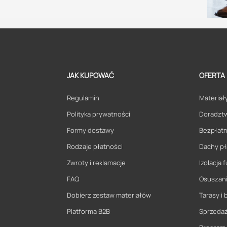
JAK KUPOWAĆ
OFERTA
Regulamin
Materiały
Polityka prywatności
Doradzt
Formy dostawy
Bezpłatn
Rodzaje płatności
Dachy pł
Zwroty i reklamacje
Izolacja
FAQ
Osuszani
Dobierz zestaw materiałów
Tarasy i 
Platforma B2B
Sprzeda