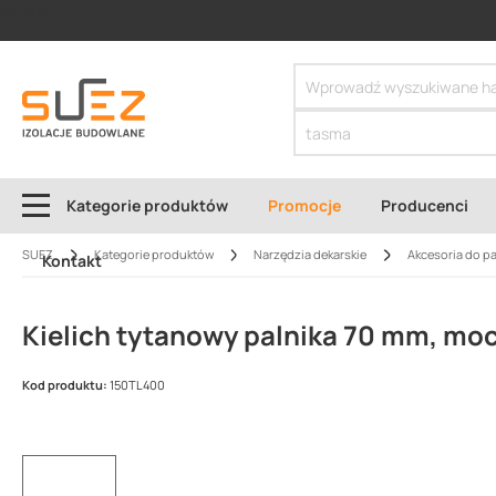
SIZER
Kategorie produktów
Promocje
Producenci
SUEZ
Kategorie produktów
Narzędzia dekarskie
Akcesoria do p
Kontakt
Kielich tytanowy palnika 70 mm, m
Kod produktu:
150TL400