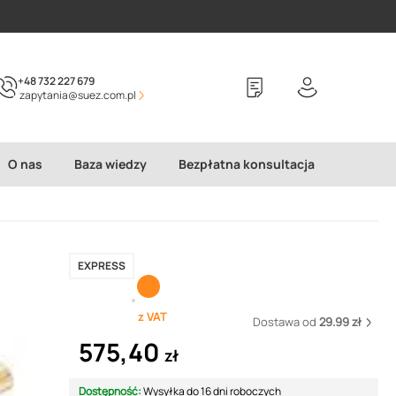
+48 732 227 679
zapytania@suez.com.pl
O nas
Baza wiedzy
Bezpłatna konsultacja
EXPRESS
z VAT
Dostawa od
29.99 zł
575,40
zł
Dostępność:
Wysyłka do 16 dni roboczych