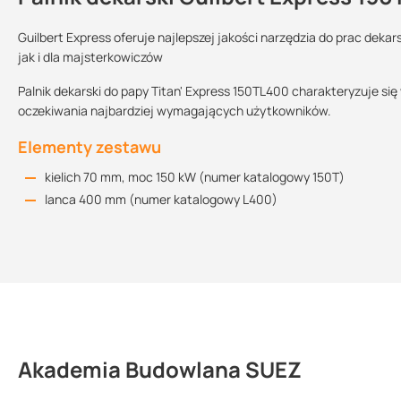
Guilbert Express oferuje najlepszej jakości narzędzia do prac dekar
jak i dla majsterkowiczów
Kolor:
Sprzedajemy na:
Podlega
Palnik dekarski do papy Titan' Express 150TL400 charakteryzuje si
zwrotowi?:
oczekiwania najbardziej wymagających użytkowników.
tytan
sztuki
tak
Elementy zestawu
Dodatkowe dane
kielich 70 mm, moc 150 kW (numer katalogowy 150T)
lanca 400 mm (numer katalogowy L400)
moc: 75-150 kW
długość lancy: 400 mm
Akademia Budowlana SUEZ