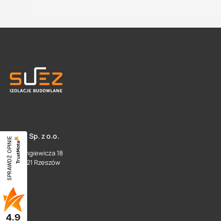
SUEZ Sp. z o.o.
SPRAWDŹ OPINIE
ul. Langiewicza 18
35 - 021 Rzeszów
4.9