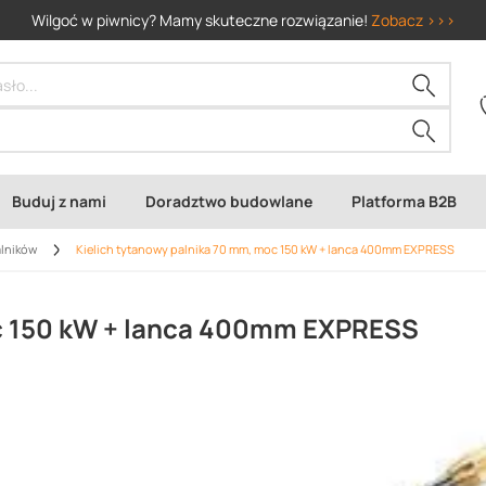
Wilgoć w piwnicy? Mamy skuteczne rozwiązanie!
Zobacz >>>
Buduj z nami
Doradztwo budowlane
Platforma B2B
alników
Kielich tytanowy palnika 70 mm, moc 150 kW + lanca 400mm EXPRESS
oc 150 kW + lanca 400mm EXPRESS