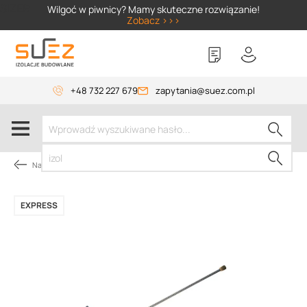
SIZER
Wilgoć w piwnicy? Mamy skuteczne rozwiązanie!
Zobacz >>>
+48 732 227 679
zapytania@suez.com.pl
Narzędzia dekarskie
EXPRESS