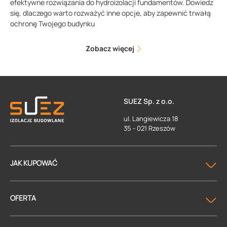
efektywne rozwiązania do hydroizolacji fundamentów. Dowiedz
się, dlaczego warto rozważyć inne opcje, aby zapewnić trwałą
ochronę Twojego budynku
Zobacz więcej
SUEZ Sp. z o.o.
ul. Langiewicza 18
35 - 021 Rzeszów
JAK KUPOWAĆ
OFERTA