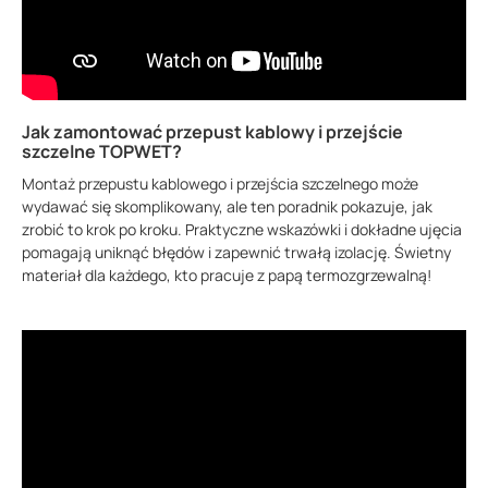
Jak zamontować przepust kablowy i przejście
szczelne TOPWET?
Montaż przepustu kablowego i przejścia szczelnego może
wydawać się skomplikowany, ale ten poradnik pokazuje, jak
zrobić to krok po kroku. Praktyczne wskazówki i dokładne ujęcia
pomagają uniknąć błędów i zapewnić trwałą izolację. Świetny
materiał dla każdego, kto pracuje z papą termozgrzewalną!