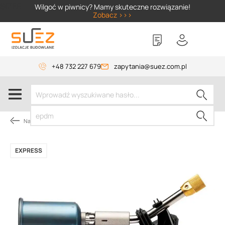
SIZER
Wilgoć w piwnicy? Mamy skuteczne rozwiązanie!
Zobacz >>>
+48 732 227 679
zapytania@suez.com.pl
Narzędzia dekarskie
EXPRESS