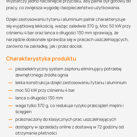
Wystarczy jedno naciśnięcie przycisku, aby palnik był gotowy do
pracy, co zwiększa wygodę i bezpieczeństwo użytkowania.
Dzięki zastosowaniu tytanu i aluminium palnik charakteryzuje
się wyjątkową lekkością, ważąc zaledwie 370 g. Moc 50 kW przy
ciśnieniu 4 bar oraz lanca o długości 130 mm sprawiają, że
narzędzie doskonale sprawdza się w pracach uszczelniających,
zarówno na zakładkę, jak i przez docisk.
Charakterystyka produktu
piezoelektryczny system zapłonu eliminujący potrzebę
zewnętrznego źródła ognia
lekka konstrukcja dzięki zastosowaniu tytanu i aluminium
moc 50 kW przy ciśnieniu 4 bar
lanca o długości 130 mm
waga tylko 370 g, co redukuje ryzyko przeciążeń mięśni i
ścięgien
przeznaczony do klasycznych prac uszczelniających
dostępny w sprzedaży online z dostawą w 72 godziny od
otrzymania płatności