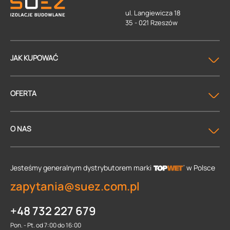
ul. Langiewicza 18
35 - 021 Rzeszów
JAK KUPOWAĆ
OFERTA
O NAS
Jesteśmy generalnym dystrybutorem
marki
w Polsce
zapytania@suez.com.pl
+48 732 227 679
Pon. - Pt. od 7:00 do 16:00