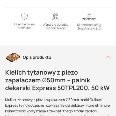
Ubezpieczona
Wsparcie doradcy
Klienci nam ufają
przesyłka
technicznego
(TrustMate 4.9/5)
Opis produktu
Kielich tytanowy z piezo
zapalaczem Ø50mm – palnik
dekarski Express 50TPL200, 50 kW
Kielich tytanowy z piezo zapalaczem Ø50mm marki Guilbert
Express to nowoczesne rozwiązanie dla dekarzy, które eliminuje
konieczność korzystania z zewnętrznego źródła zapłonu.