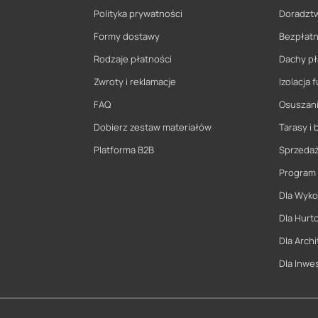
Polityka prywatności
Doradzt
Formy dostawy
Bezpłatn
Rodzaje płatności
Dachy pł
Zwroty i reklamacje
Izolacja
FAQ
Osuszani
Dobierz zestaw materiałów
Tarasy i 
Platforma B2B
Sprzeda
Program
Dla Wyk
Dla Hurt
Dla Archi
Dla Inwe