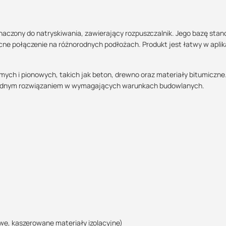
naczony do natryskiwania, zawierający rozpuszczalnik. Jego bazę stan
ne połączenie na różnorodnych podłożach. Produkt jest łatwy w aplika
Maszy pytania lub wątpliwości?
Skontaktuj się z nami
mych i pionowych, takich jak beton, drewno oraz materiały bitumiczne
zawodnym rozwiązaniem w wymagających warunkach budowlanych.
Justyna Sowa
Specjalista doradca
+48 732 227 687
07:00 - 15:00
justyna@suez.com.pl
we, kaszerowane materiały izolacyjne)