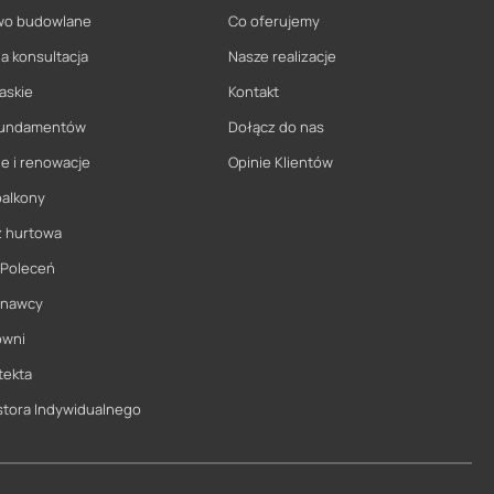
wo budowlane
Co oferujemy
a konsultacja
Nasze realizacje
askie
Kontakt
 fundamentów
Dołącz do nas
e i renowacje
Opinie Klientów
balkony
ż hurtowa
 Poleceń
onawcy
owni
tekta
stora Indywidualnego