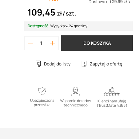
Dostawa od
29.99 zł
109,45
zł
szt.
Dostępność:
Wysyłka w 24 godziny
DO KOSZYKA
Dodaj do listy
Zapytaj o ofertę
Ubezpieczona
Wsparcie doradcy
Klienci nam ufają
przesyłka
technicznego
(TrustMate 4.9/5)