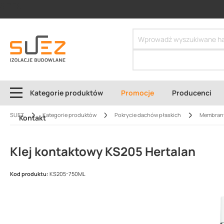
SIZER
Kategorie produktów
Promocje
Producenci
SUEZ
Kategorie produktów
Pokrycie dachów płaskich
Membran
Kontakt
Klej kontaktowy KS205 Hertalan
Kod produktu:
KS205-750ML