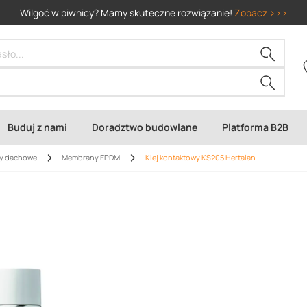
Wilgoć w piwnicy? Mamy skuteczne rozwiązanie!
Zobacz >>>
Buduj z nami
Doradztwo budowlane
Platforma B2B
y dachowe
Membrany EPDM
Klej kontaktowy KS205 Hertalan