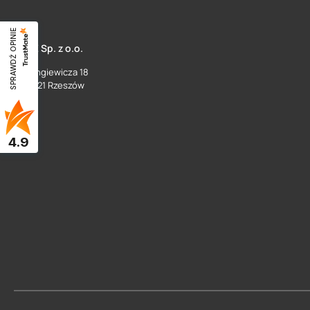
SPRAWDŹ OPINIE
SUEZ Sp. z o.o.
ul. Langiewicza 18
35 - 021 Rzeszów
4.9