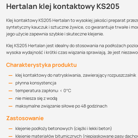
Hertalan klej kontaktowy KS205
Kontakt
Klej kontaktowy KS205 Hertalan to wysokiej jakości preparat przez
syntetyczny kauczuk i sztuczne żywice, co gwarantuje trwałe i moc
jego użycie zapewnia szybkie i skuteczne klejenie.
Sprzedajemy na:
sztuki
Klej KS205 Hertalan jest idealny do stosowania na podłożach pozio
wysoka wydajność i krótki czas wiązania sprawiają, że jest nie
Charakterystyka produktu
klej kontaktowy do natryskiwania, zawierający rozpuszczalnik
płynna konsystencja
temperatura zapłonu: < 0°C
nie miesza się z wodą
maksymalne związanie siłowe po 48 godzinach
Zastosowanie
klejenie podłoży betonowych (ciężki i lekki beton)
klejenie materiałów bitumicznych (niepiaskowane pasy dacho