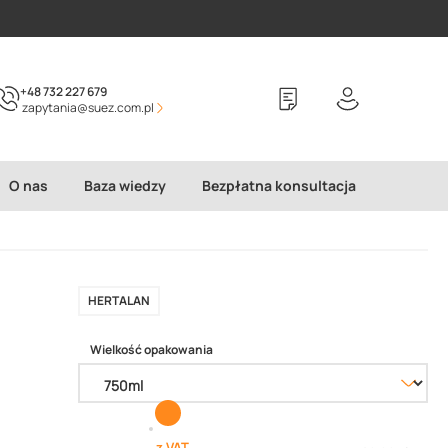
+48 732 227 679
zapytania@suez.com.pl
O nas
Baza wiedzy
Bezpłatna konsultacja
HERTALAN
Wielkość opakowania
z VAT