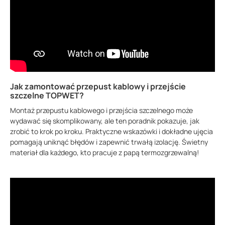
Jak zamontować przepust kablowy i przejście
szczelne TOPWET?
Montaż przepustu kablowego i przejścia szczelnego może
wydawać się skomplikowany, ale ten poradnik pokazuje, jak
zrobić to krok po kroku. Praktyczne wskazówki i dokładne ujęcia
pomagają uniknąć błędów i zapewnić trwałą izolację. Świetny
materiał dla każdego, kto pracuje z papą termozgrzewalną!