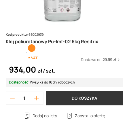
Kod produktu:
65002939
Klej poliuretanowy Pu-lmf-02 6kg Resitrix
z VAT
Dostawa od
29.99 zł
934,00
zł
szt.
Dostępność:
Wysyłka do 16 dni roboczych
DO KOSZYKA
Dodaj do listy
Zapytaj o ofertę