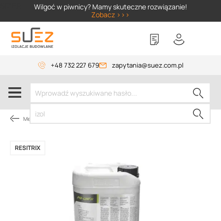
SIZER
Wilgoć w piwnicy? Mamy skuteczne rozwiązanie!
Zobacz >>>
+48 732 227 679
zapytania@suez.com.pl
Membrany dachowe
RESITRIX