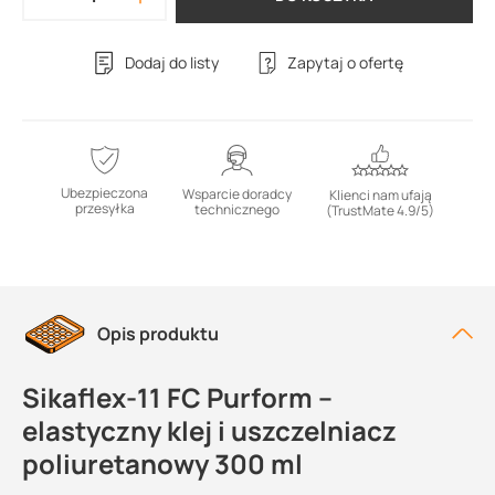
Dodaj do listy
Zapytaj o ofertę
Ubezpieczona
Wsparcie doradcy
Klienci nam ufają
przesyłka
technicznego
(TrustMate 4.9/5)
Opis produktu
Sikaflex-11 FC Purform –
elastyczny klej i uszczelniacz
poliuretanowy 300 ml