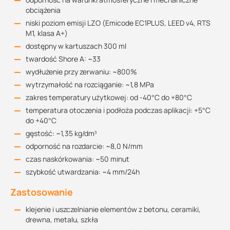
obciążenia
niski poziom emisji LZO (Emicode EC1PLUS, LEED v4, RTS
M1, klasa A+)
dostępny w kartuszach 300 ml
twardość Shore A: ~33
wydłużenie przy zerwaniu: ~800%
wytrzymałość na rozciąganie: ~1,8 MPa
zakres temperatury użytkowej: od -40°C do +80°C
temperatura otoczenia i podłoża podczas aplikacji: +5°C
do +40°C
gęstość: ~1,35 kg/dm³
odporność na rozdarcie: ~8,0 N/mm
czas naskórkowania: ~50 minut
szybkość utwardzania: ~4 mm/24h
Zastosowanie
klejenie i uszczelnianie elementów z betonu, ceramiki,
drewna, metalu, szkła