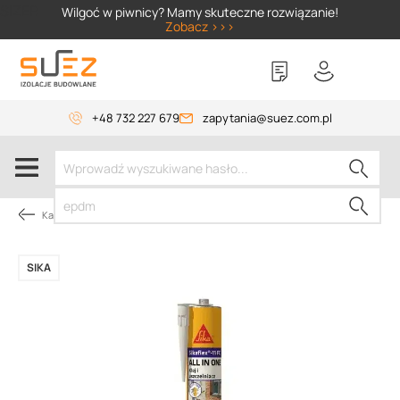
SIZER
Wilgoć w piwnicy? Mamy skuteczne rozwiązanie!
Zobacz >>>
+48 732 227 679
zapytania@suez.com.pl
Kategorie produktów
SIKA