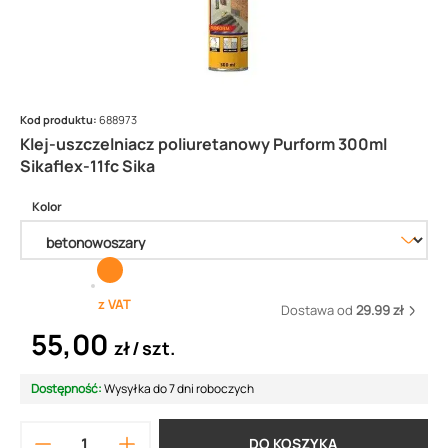
Kod produktu:
688973
Klej-uszczelniacz poliuretanowy Purform 300ml
Sikaflex-11fc Sika
Kolor
z VAT
Dostawa od
29.99 zł
55,00
zł
szt.
Dostępność:
Wysyłka do 7 dni roboczych
DO KOSZYKA