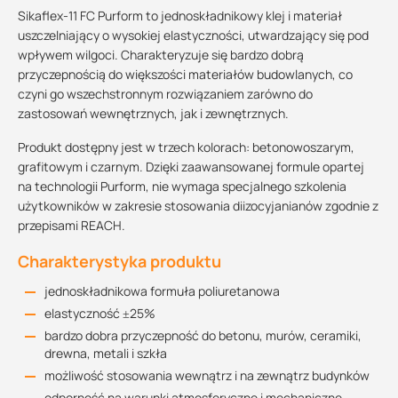
Sikaflex-11 FC Purform to jednoskładnikowy klej i materiał
uszczelniający o wysokiej elastyczności, utwardzający się pod
wpływem wilgoci. Charakteryzuje się bardzo dobrą
przyczepnością do większości materiałów budowlanych, co
czyni go wszechstronnym rozwiązaniem zarówno do
zastosowań wewnętrznych, jak i zewnętrznych.
Produkt dostępny jest w trzech kolorach: betonowoszarym,
grafitowym i czarnym. Dzięki zaawansowanej formule opartej
na technologii Purform, nie wymaga specjalnego szkolenia
użytkowników w zakresie stosowania diizocyjanianów zgodnie z
przepisami REACH.
Charakterystyka produktu
jednoskładnikowa formuła poliuretanowa
elastyczność ±25%
bardzo dobra przyczepność do betonu, murów, ceramiki,
drewna, metali i szkła
możliwość stosowania wewnątrz i na zewnątrz budynków
odporność na warunki atmosferyczne i mechaniczne