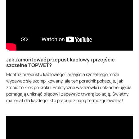
Jak zamontować przepust kablowy i przejście
szczelne TOPWET?
Montaż przepustu kablowego i przejścia szczelnego może
wydawać się skomplikowany, ale ten poradnik pokazuje, jak
zrobić to krok po kroku. Praktyczne wskazówki i dokładne ujęcia
pomagają uniknąć błędów i zapewnić trwałą izolację. Świetny
materiał dla każdego, kto pracuje z papą termozgrzewalną!