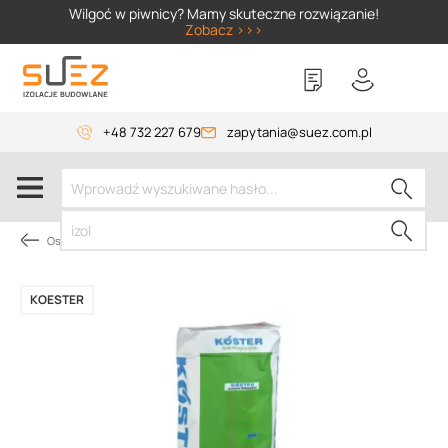
SIZER
Wilgoć w piwnicy? Mamy skuteczne rozwiązanie!
Zobacz >>>
+48 732 227 679
zapytania@suez.com.pl
Osuszanie budynków
KOESTER