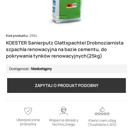
Kod produktu:
2394
KOESTER Sanierputz Glattspachtel Drobnoziarnista
szpachla renowacyjna na bazie cementu, do
pokrywania tynków renowacyjnych(25kg)
Dostępność:
Niedostępny
ZAPYTAJ O PRODUKT PODOBNY
Ubezpieczona
Wsparcie doradcy
Klienci nam ufają
przesyłka
technicznego
(TrustMate 4.9/5)