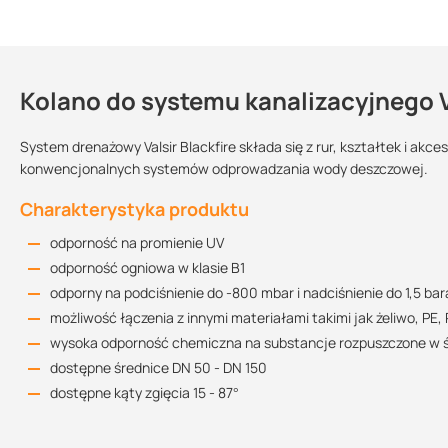
Kolano do systemu kanalizacyjnego Va
Kontakt
Dlaczego warto wybrać Valsir Blackfire?
jest to system na wcisk wyróżniający się szybkim i łatwym m
System drenażowy Valsir Blackfire składa się z rur, kształtek i ak
pozwala osiągnąć dobre wyniki w zakresie komfortu akustyczn
konwencjonalnych systemów odprowadzania wody deszczowej.
bardzo dobrze sprawdza się instalacjach odwadniających wys
Sprzedajemy na:
Wielkość
Podlega
odwadniającej i kanalizacji deszczowej
Charakterystyka produktu
opakowania:
zwrotowi?:
jest przyjazny dla środowiska, ponieważ jest produkowany z s
sztuki
odporność na promienie UV
1 sztuka
tak
wewnętrzna biała warstwa ułatwiająca inspekcję wideo
odporność ogniowa w klasie B1
odporność na promienie UV
kupując ten produkt w Suez otrzymujesz profesjonalną obsług
odporny na podciśnienie do -800 mbar i nadciśnienie do 1,5 bar
odporność ogniowa w klasie B1
możliwość łączenia z innymi materiałami takimi jak żeliwo, PE, 
odporny na podciśnienie do -800 mbar i nadciśnienie do 1,5 bar
wysoka odporność chemiczna na substancje rozpuszczone w 
możliwość łączenia z innymi materiałami takimi jak żeliwo, PE, 
dostępne średnice DN 50 - DN 150
wysoka odporność chemiczna na substancje rozpuszczone w 
dostępne kąty zgięcia 15 - 87
°
dostępne : D75 87°, D110 45°, D110 87°, D125 87°, D160 87°