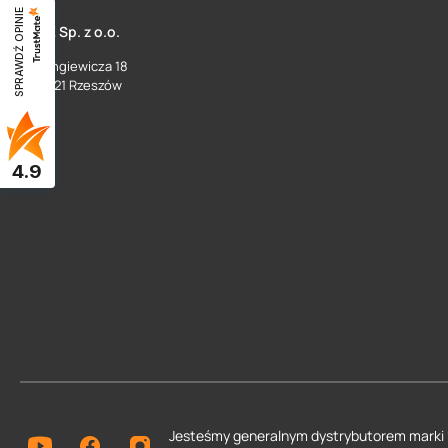
SPRAWDŹ OPINIE
SUEZ Sp. z o.o.
ul. Langiewicza 18
35 - 021 Rzeszów
4.9
Jesteśmy generalnym dystrybutorem
marki