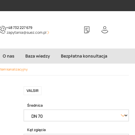
+48 732 227 679
zapytania@suez.com.pl
O nas
Baza wiedzy
Bezpłatna konsultacja
stem kanalizacyjny
VALSIR
Średnica
Kąt zgięcia