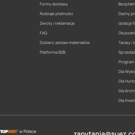
Formy dostawy
Bezpłatn
Rodzaje płatności
Dachy pł
Zwroty i reklamacje
Izolacja
FAQ
Osuszani
Dobierz zestaw materiałów
Tarasy i 
Platforma B2B
Sprzeda
Program
Dla Wyk
Dla Hurt
Dla Archi
Dla Inwe
w Polsce
zapytania@suez.co