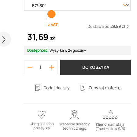
z VAT
Dostawa od
29.99 zł
31,69
zł
Dostępność:
Wysyłka w 24 godziny
DO KOSZYKA
Dodaj do listy
Zapytaj o ofertę
Ubezpieczona
Wsparcie doradcy
Klienci nam ufają
przesyłka
technicznego
(TrustMate 4.9/5)