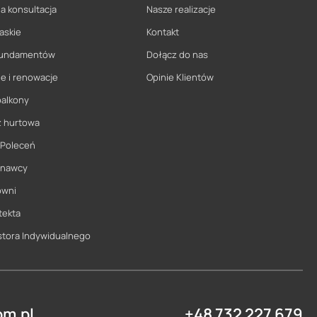
a konsultacja
Nasze realizacje
askie
Kontakt
 fundamentów
Dołącz do nas
e i renowacje
Opinie Klientów
balkony
ż hurtowa
 Poleceń
onawcy
owni
tekta
stora Indywidualnego
m.pl
+48 732 227 679