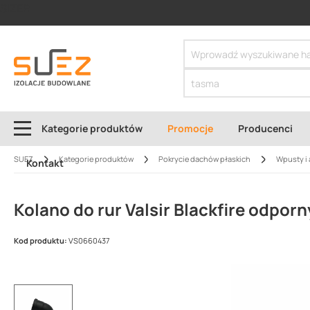
SIZER
Kategorie produktów
Promocje
Producenci
SUEZ
Kategorie produktów
Pokrycie dachów płaskich
Wpusty i 
Kontakt
Kolano do rur Valsir Blackfire odpor
Kod produktu:
VS0660437