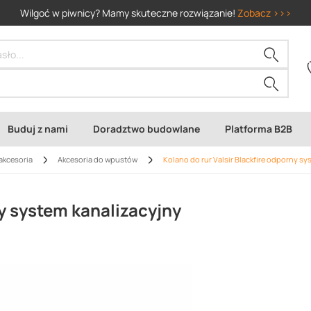
Wilgoć w piwnicy? Mamy skuteczne rozwiązanie!
Zobacz >>>
Buduj z nami
Doradztwo budowlane
Platforma B2B
akcesoria
Akcesoria do wpustów
Kolano do rur Valsir Blackfire odporny sy
ny system kanalizacyjny