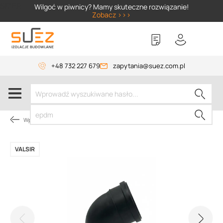
SIZER
Wilgoć w piwnicy? Mamy skuteczne rozwiązanie!
Zobacz >>>
+48 732 227 679
zapytania@suez.com.pl
Wpusty i akcesoria
VALSIR