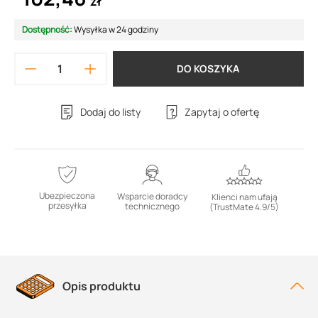
zł
Dostępność:
Wysyłka w 24 godziny
DO KOSZYKA
Dodaj do listy
Zapytaj o ofertę
Ubezpieczona
Wsparcie doradcy
Klienci nam ufają
przesyłka
technicznego
(TrustMate 4.9/5)
Opis produktu