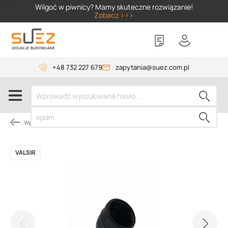
SIZER
Wilgoć w piwnicy? Mamy skuteczne rozwiązanie!
Zobacz >>>
+48 732 227 679
zapytania@suez.com.pl
Wpusty i akcesoria
VALSIR