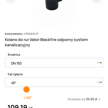
Kod produktu:
VS0660475
Kolano do rur Valsir Blackfire odporny system
kanalizacyjny
Średnica
Kąt zgięcia
z VAT
Dostawa od
29.99 zł
109,19