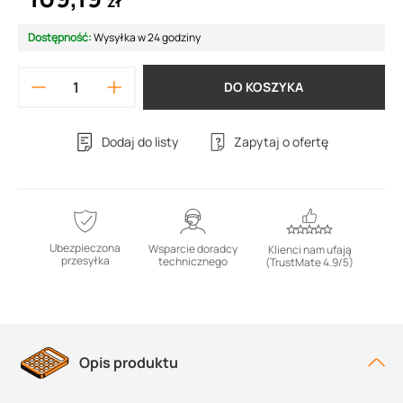
zł
Dostępność:
Wysyłka w 24 godziny
DO KOSZYKA
Dodaj do listy
Zapytaj o ofertę
Ubezpieczona
Wsparcie doradcy
Klienci nam ufają
przesyłka
technicznego
(TrustMate 4.9/5)
Opis produktu