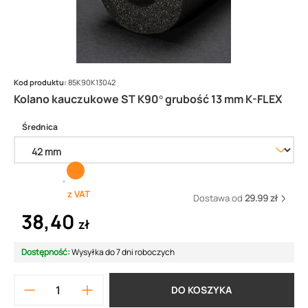
Kod produktu:
85K90K13042
Kolano kauczukowe ST K90° grubość 13 mm K-FLEX
Średnica
z VAT
Dostawa od
29.99 zł
38,40
zł
Dostępność:
Wysyłka do 7 dni roboczych
DO KOSZYKA