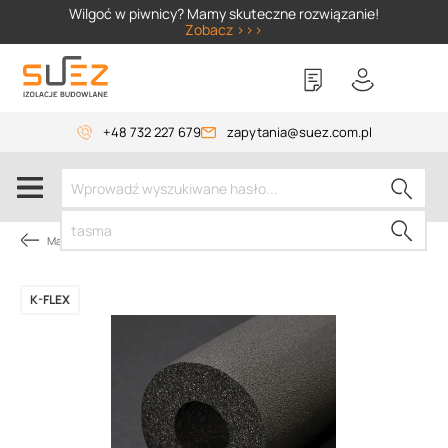
SIZER
Wilgoć w piwnicy? Mamy skuteczne rozwiązanie!
Zobacz >>>
+48 732 227 679
zapytania@suez.com.pl
Materiały instalacyjne
K-FLEX