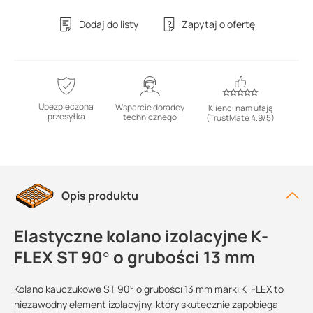
Dodaj do listy
Zapytaj o ofertę
Ubezpieczona
Wsparcie doradcy
Klienci nam ufają
przesyłka
technicznego
(TrustMate 4.9/5)
Opis produktu
Elastyczne kolano izolacyjne K-
FLEX ST 90° o grubości 13 mm
Kolano kauczukowe ST 90° o grubości 13 mm marki K-FLEX to
niezawodny element izolacyjny, który skutecznie zapobiega