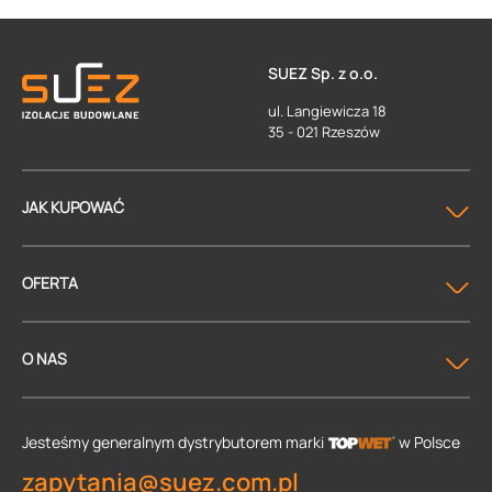
SUEZ Sp. z o.o.
ul. Langiewicza 18
35 - 021 Rzeszów
JAK KUPOWAĆ
OFERTA
O NAS
Jesteśmy generalnym dystrybutorem
marki
w Polsce
zapytania@suez.com.pl