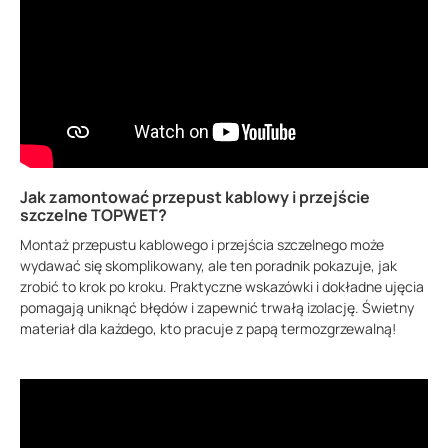
Jak zamontować przepust kablowy i przejście
szczelne TOPWET?
Montaż przepustu kablowego i przejścia szczelnego może
wydawać się skomplikowany, ale ten poradnik pokazuje, jak
zrobić to krok po kroku. Praktyczne wskazówki i dokładne ujęcia
pomagają uniknąć błędów i zapewnić trwałą izolację. Świetny
materiał dla każdego, kto pracuje z papą termozgrzewalną!