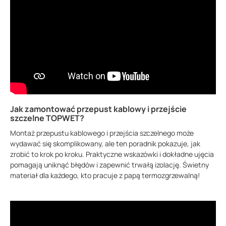
Jak zamontować przepust kablowy i przejście
szczelne TOPWET?
Montaż przepustu kablowego i przejścia szczelnego może
wydawać się skomplikowany, ale ten poradnik pokazuje, jak
zrobić to krok po kroku. Praktyczne wskazówki i dokładne ujęcia
pomagają uniknąć błędów i zapewnić trwałą izolację. Świetny
materiał dla każdego, kto pracuje z papą termozgrzewalną!