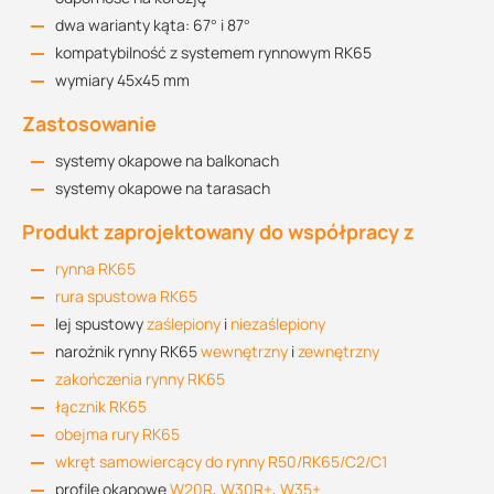
dwa warianty kąta: 67° i 87°
kompatybilność z systemem rynnowym RK65
wymiary 45x45 mm
Zastosowanie
systemy okapowe na balkonach
systemy okapowe na tarasach
Produkt zaprojektowany do współpracy z
rynna RK65
rura spustowa RK65
lej spustowy
zaślepiony
i
niezaślepiony
narożnik rynny RK65
wewnętrzny
i
zewnętrzny
zakończenia rynny RK65
łącznik RK65
obejma rury RK65
wkręt samowiercący do rynny R50/RK65/C2/C1
profile okapowe
W20R
,
W30R+
,
W35+