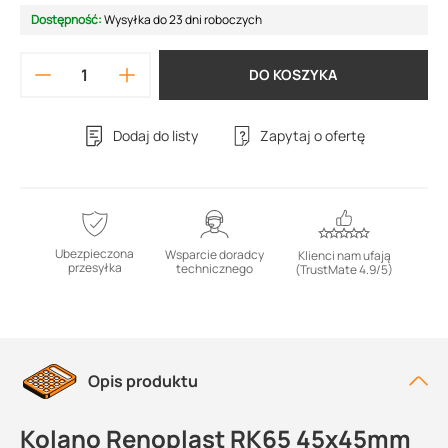
Dostępność:
Wysyłka do 23 dni roboczych
DO KOSZYKA
Dodaj do listy
Zapytaj o ofertę
Ubezpieczona
Wsparcie doradcy
Klienci nam ufają
przesyłka
technicznego
(TrustMate 4.9/5)
Opis produktu
Kolano Renoplast RK65 45x45mm