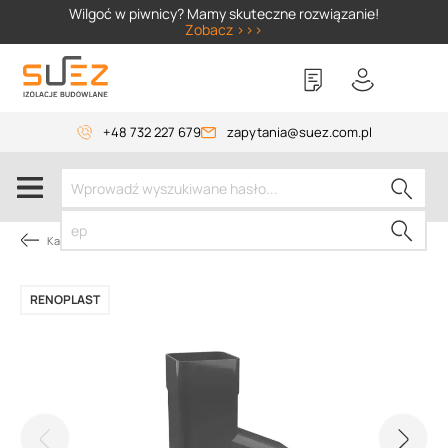
SIZER
Wilgoć w piwnicy? Mamy skuteczne rozwiązanie!
Zobacz >>>
+48 732 227 679
zapytania@suez.com.pl
Kategorie produktów
RENOPLAST