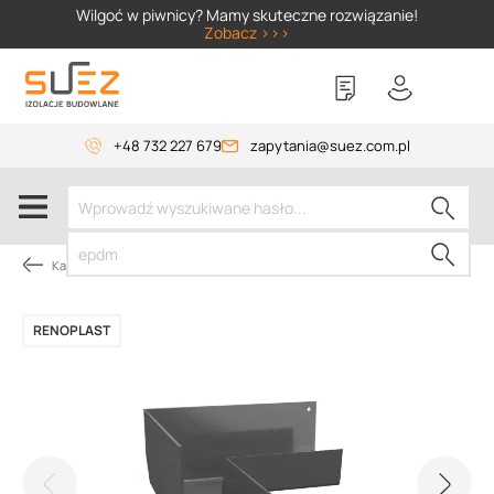
SIZER
Wilgoć w piwnicy? Mamy skuteczne rozwiązanie!
Zobacz >>>
+48 732 227 679
zapytania@suez.com.pl
Kategorie produktów
RENOPLAST