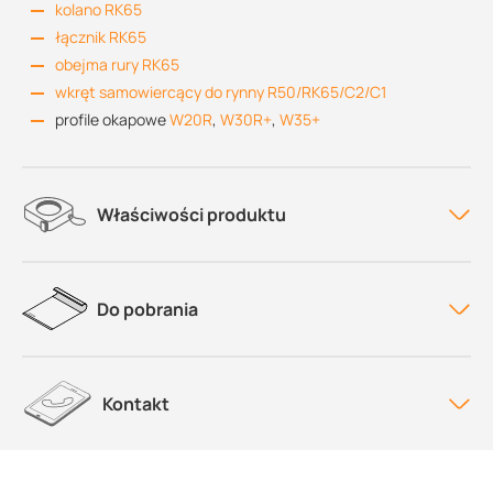
kolano RK65
łącznik RK65
obejma rury RK65
wkręt samowiercący do rynny R50/RK65/C2/C1
profile okapowe
W20R
,
W30R+
,
W35+
Właściwości produktu
Do pobrania
Kontakt