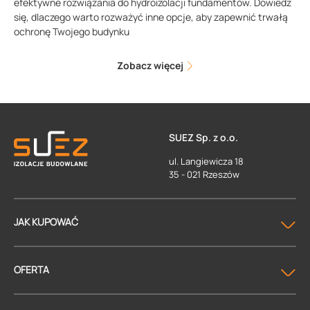
efektywne rozwiązania do hydroizolacji fundamentów. Dowiedz
się, dlaczego warto rozważyć inne opcje, aby zapewnić trwałą
ochronę Twojego budynku
Zobacz więcej
SUEZ Sp. z o.o.
ul. Langiewicza 18
35 - 021 Rzeszów
JAK KUPOWAĆ
OFERTA