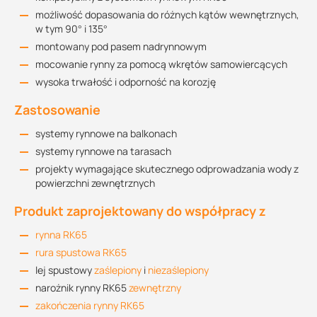
możliwość dopasowania do różnych kątów wewnętrznych,
w tym 90° i 135°
montowany pod pasem nadrynnowym
mocowanie rynny za pomocą wkrętów samowiercących
wysoka trwałość i odporność na korozję
Zastosowanie
systemy rynnowe na balkonach
systemy rynnowe na tarasach
projekty wymagające skutecznego odprowadzania wody z
powierzchni zewnętrznych
Produkt zaprojektowany do współpracy z
rynna RK65
rura spustowa RK65
lej spustowy
zaślepiony
i
niezaślepiony
narożnik rynny RK65
zewnętrzny
zakończenia rynny RK65