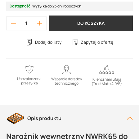
Dostępność:
Wysyłka do 23 dni roboczych
DO KOSZYKA
Dodaj do listy
Zapytaj o ofertę
Ubezpieczona
Wsparcie doradcy
Klienci nam ufają
przesyłka
technicznego
(TrustMate 4.9/5)
Opis produktu
Narożnik wewnętrzny NWRK65 do