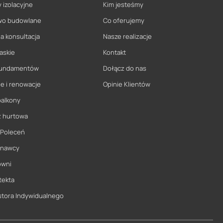
 izolacyjne
Kim jesteśmy
wo budowlane
Co oferujemy
a konsultacja
Nasze realizacje
askie
Kontakt
 fundamentów
Dołącz do nas
e i renowacje
Opinie Klientów
balkony
ż hurtowa
 Poleceń
onawcy
owni
tekta
stora Indywidualnego