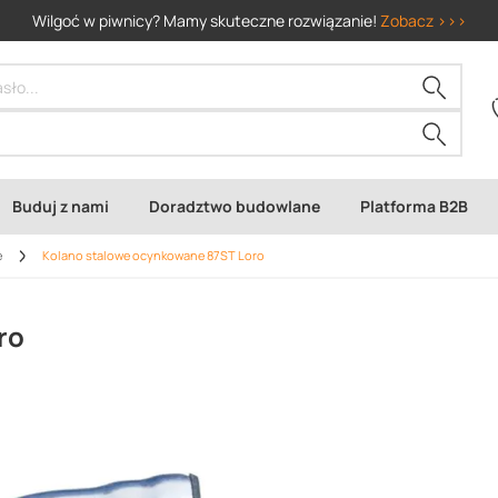
Wilgoć w piwnicy? Mamy skuteczne rozwiązanie!
Zobacz >>>
Buduj z nami
Doradztwo budowlane
Platforma B2B
e
Kolano stalowe ocynkowane 87ST Loro
ro