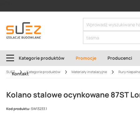
SIZER
Kategorie produktów
Promocje
Producenci
SUEZ
Kategorie produktów
Materiały instalacyjne
Rury niepaln
Kontakt
Kolano stalowe ocynkowane 87ST Lo
Kod produktu:
SW13233.1