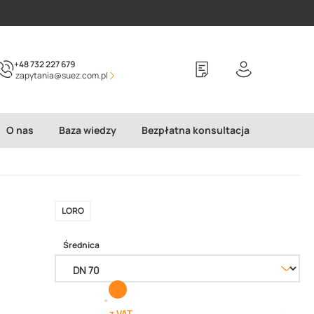
+48 732 227 679
zapytania@suez.com.pl
O nas
Baza wiedzy
Bezpłatna konsultacja
LORO
Średnica
z VAT