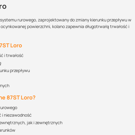
ro
t systemu rurowego, zaprojektowany do zmiany kierunku przepływu w
i i ocynkowanej powierzchni, kolano zapewnia długotrwałą trwałość i
Maszy pytania lub wątpliwości?
Skontaktuj się z nami
7ST Loro
ć i trwałość
Dominik Działo
ę
Specjalista doradca
ukcja Montażu
runku przepływu
+48 515 305 505
375.42 KB
07:00 - 15:00
znych
dominik.dzialo@suez.com.pl
POBIERZ
ne 87ST Loro?
 rurowego
ć i niezawodność
ewnętrznych, jak i zewnętrznych
warunków