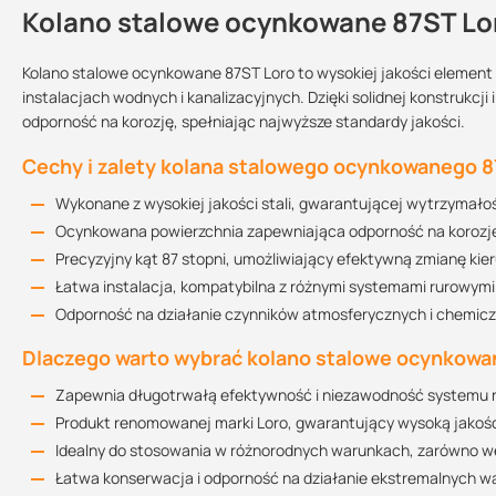
Kolano stalowe ocynkowane 87ST Lo
Kontakt
Kolano stalowe ocynkowane 87ST Loro to wysokiej jakości elemen
instalacjach wodnych i kanalizacyjnych. Dzięki solidnej konstrukcj
odporność na korozję, spełniając najwyższe standardy jakości.
Podlega zwrotowi?:
tak
Cechy i zalety kolana stalowego ocynkowanego 8
Wykonane z wysokiej jakości stali, gwarantującej wytrzymałoś
Ocynkowana powierzchnia zapewniająca odporność na korozj
Instr
Precyzyjny kąt 87 stopni, umożliwiający efektywną zmianę kie
Łatwa instalacja, kompatybilna z różnymi systemami rurowymi
Odporność na działanie czynników atmosferycznych i chemic
Dlaczego warto wybrać kolano stalowe ocynkowa
Zapewnia długotrwałą efektywność i niezawodność systemu
Produkt renomowanej marki Loro, gwarantujący wysoką jakoś
Idealny do stosowania w różnorodnych warunkach, zarówno w
Łatwa konserwacja i odporność na działanie ekstremalnych 