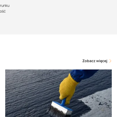
erunku
ność
Zobacz więcej