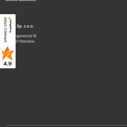
SPRAWDŹ OPINIE
SUEZ Sp. z o.o.
ul. Langiewicza 18
35 - 021 Rzeszów
4.9