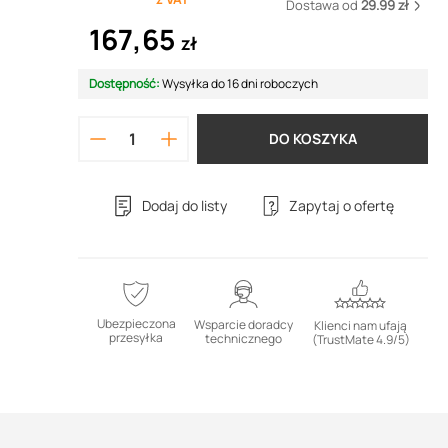
Dostawa od
29.99 zł
167,65
zł
Dostępność:
Wysyłka do 16 dni roboczych
DO KOSZYKA
Dodaj do listy
Zapytaj o ofertę
Ubezpieczona
Wsparcie doradcy
Klienci nam ufają
przesyłka
technicznego
(TrustMate 4.9/5)