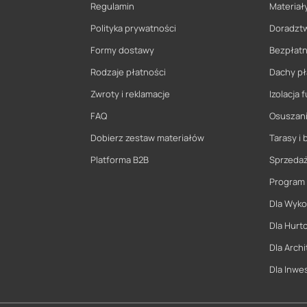
Regulamin
Materiały
Polityka prywatności
Doradzt
Formy dostawy
Bezpłatn
Rodzaje płatności
Dachy pł
Zwroty i reklamacje
Izolacja
FAQ
Osuszani
Dobierz zestaw materiałów
Tarasy i 
Platforma B2B
Sprzeda
Program
Dla Wyk
Dla Hurt
Dla Archi
Dla Inwe