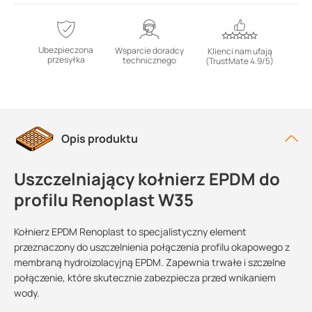
Ubezpieczona
Wsparcie doradcy
Klienci nam ufają
przesyłka
technicznego
(TrustMate 4.9/5)
Opis produktu
Uszczelniający kołnierz EPDM do
profilu Renoplast W35
Kołnierz EPDM Renoplast to specjalistyczny element
przeznaczony do uszczelnienia połączenia profilu okapowego z
membraną hydroizolacyjną EPDM. Zapewnia trwałe i szczelne
połączenie, które skutecznie zabezpiecza przed wnikaniem
wody.