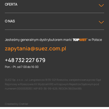
OFERTA
O NAS
Jesteśmy generalnym dystrybutorem
marki
w Polsce
zapytania@suez.com.pl
+48 732 227 679
Pon. - Pt. od 7:00 do 16:00
SUEZ Sp. z o.o. , ul. Langiewicza 18 35-021 Rzeszów, zarejestrowana przez Sąd
Rejonowy w Rzeszowie XII Wydział KRS w Krajowym Rejestrze Sądowym pod
numerem 0000535357, NIP 813-36-99-629, REGON 360344189.
Created by Crehler