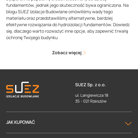
fundamentów, jednak jego skuteczność bywa ograniczona. Na
blogu SUEZ Izolacje Budowlane omówiliśmy wady tego
materiału oraz przedstawiliśmy alternatywne, bardziej
efektywne rozwiązania do hydroizolacji fundamentów. Dowiedz
się, dlaczego warto rozważyć inne opcje, aby zapewnić trwałą
ochronę Twojego budynku
Zobacz więcej
SUEZ Sp. z o.o.
ul. Langiewicza 18
35 - 021 Rzeszów
JAK KUPOWAĆ