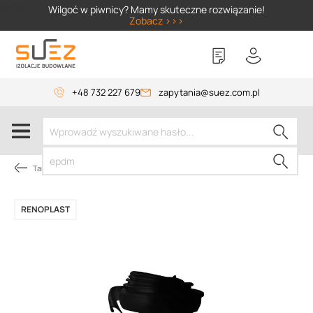
SIZER
Wilgoć w piwnicy? Mamy skuteczne rozwiązanie!
Zobacz >>>
+48 732 227 679
zapytania@suez.com.pl
Tarasy i balkony wentylowane
RENOPLAST