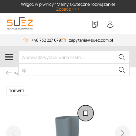
SIZER
Wilgoć w piwnicy? Mamy skuteczne rozwiązanie!
Zobacz >>>
+48 732 227 679
zapytania@suez.com.pl
Wpusty i akcesoria
TOPWET