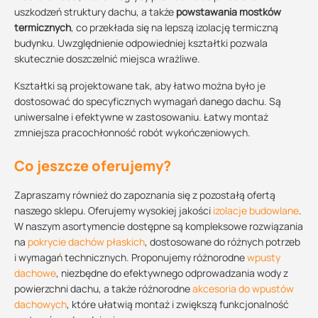
uszkodzeń struktury dachu, a także
powstawania mostków
termicznych
, co przekłada się na lepszą izolację termiczną
budynku. Uwzględnienie odpowiedniej kształtki pozwala
skutecznie doszczelnić miejsca wrażliwe.
Kształtki są projektowane tak, aby łatwo można było je
dostosować do specyficznych wymagań danego dachu. Są
uniwersalne i efektywne w zastosowaniu. Łatwy montaż
zmniejsza pracochłonność robót wykończeniowych.
Co jeszcze oferujemy?
Zapraszamy również do zapoznania się z pozostałą ofertą
naszego sklepu. Oferujemy wysokiej jakości
izolacje budowlane
.
W naszym asortymencie dostępne są kompleksowe rozwiązania
na
pokrycie dachów płaskich
, dostosowane do różnych potrzeb
i wymagań technicznych. Proponujemy różnorodne
wpusty
dachowe
, niezbędne do efektywnego odprowadzania wody z
powierzchni dachu, a także różnorodne
akcesoria do wpustów
dachowych
, które ułatwią montaż i zwiększą funkcjonalność