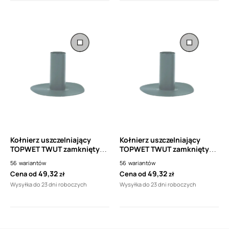
Kołnierz uszczelniający
Kołnierz uszczelniający
TOPWET TWUT zamknięty
TOPWET TWUT zamknięty
prostokątny z folii PVC
prostokątny z folii PVC
56
wariantów
56
wariantów
49,32
49,32
Cena od
Cena od
zł
zł
Wysyłka do 23 dni roboczych
Wysyłka do 23 dni roboczych