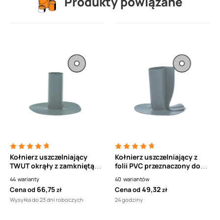
Produkty powiązane
Kołnierz uszczelniający
Kołnierz uszczelniający z
TWUT okrąły z zamkniętą
folii PVC przeznaczony do
kształtką z folii PVC
obrabiania przepustów
44
warianty
40
wariantów
TOPWET
TWOT TOPWET
66,75
49,32
Cena od
Cena od
zł
zł
Wysyłka do 23 dni roboczych
24 godziny