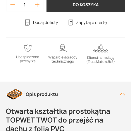
DO KOSZYKA
Dodaj do listy
Zapytaj o ofertę
Ubezpieczona
Wsparcie doradcy
Klienci nam ufają
przesyłka
technicznego
(TrustMate 4.9/5)
Opis produktu
Otwarta kształtka prostokątna
TOPWET TWOT do przejść na
dachu z folią PVC