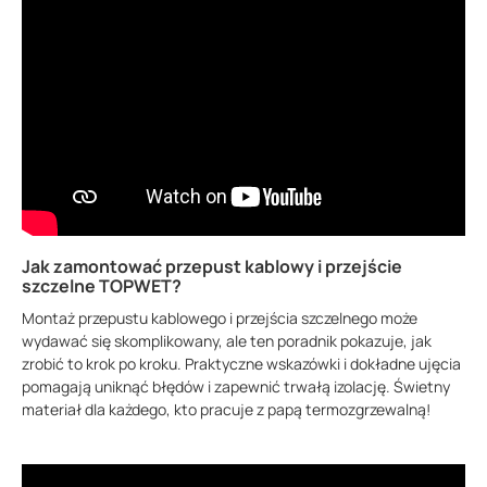
Jak zamontować przepust kablowy i przejście
szczelne TOPWET?
Montaż przepustu kablowego i przejścia szczelnego może
wydawać się skomplikowany, ale ten poradnik pokazuje, jak
zrobić to krok po kroku. Praktyczne wskazówki i dokładne ujęcia
pomagają uniknąć błędów i zapewnić trwałą izolację. Świetny
materiał dla każdego, kto pracuje z papą termozgrzewalną!