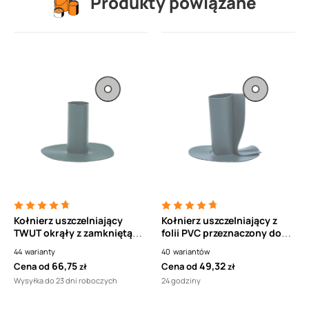
Produkty powiązane
Kołnierz uszczelniający
Kołnierz uszczelniający z
TWUT okrąły z zamkniętą
folii PVC przeznaczony do
kształtką z folii PVC
obrabiania przepustów
44
warianty
40
wariantów
TOPWET
TWOT TOPWET
66,75
49,32
Cena od
Cena od
zł
zł
Wysyłka do 23 dni roboczych
24 godziny