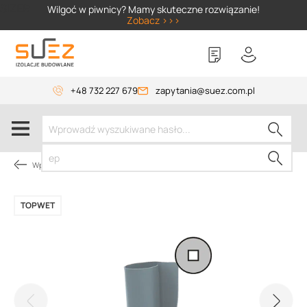
SIZER
Wilgoć w piwnicy? Mamy skuteczne rozwiązanie!
Zobacz >>>
+48 732 227 679
zapytania@suez.com.pl
Wpusty i akcesoria
TOPWET