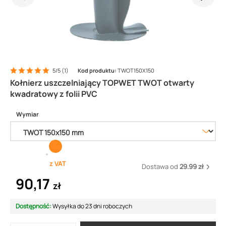
5/5 (1)
Kod produktu:
TWOT150X150
Kołnierz uszczelniający TOPWET TWOT otwarty
kwadratowy z folii PVC
Wymiar
z VAT
Dostawa od
29.99 zł
90,17
zł
Dostępność:
Wysyłka do 23 dni roboczych