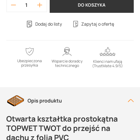
DO KOSZYKA
Dodaj do listy
Zapytaj o ofertę
Ubezpieczona
Wsparcie doradcy
Klienci nam ufają
przesyłka
technicznego
(TrustMate 4.9/5)
Opis produktu
Otwarta kształtka prostokątna
TOPWET TWOT do przejść na
dachu z folią PVC