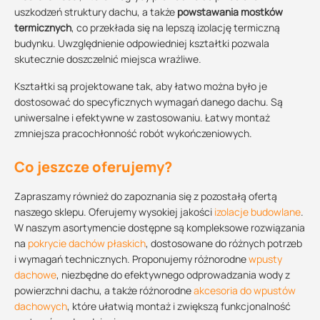
uszkodzeń struktury dachu, a także
powstawania mostków
termicznych
, co przekłada się na lepszą izolację termiczną
budynku. Uwzględnienie odpowiedniej kształtki pozwala
skutecznie doszczelnić miejsca wrażliwe.
Kształtki są projektowane tak, aby łatwo można było je
dostosować do specyficznych wymagań danego dachu. Są
uniwersalne i efektywne w zastosowaniu. Łatwy montaż
zmniejsza pracochłonność robót wykończeniowych.
Co jeszcze oferujemy?
Zapraszamy również do zapoznania się z pozostałą ofertą
naszego sklepu. Oferujemy wysokiej jakości
izolacje budowlane
.
W naszym asortymencie dostępne są kompleksowe rozwiązania
na
pokrycie dachów płaskich
, dostosowane do różnych potrzeb
i wymagań technicznych. Proponujemy różnorodne
wpusty
dachowe
, niezbędne do efektywnego odprowadzania wody z
powierzchni dachu, a także różnorodne
akcesoria do wpustów
dachowych
, które ułatwią montaż i zwiększą funkcjonalność