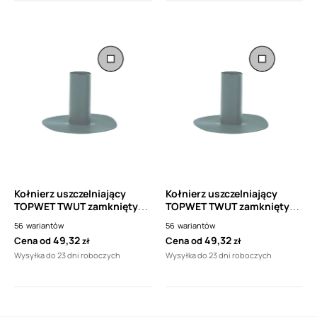
Kołnierz uszczelniający
Kołnierz uszczelniający
TOPWET TWUT zamknięty
TOPWET TWUT zamknięty
prostokątny z folii PVC
prostokątny z folii PVC
56
wariantów
56
wariantów
49,32
49,32
Cena od
Cena od
zł
zł
Wysyłka do 23 dni roboczych
Wysyłka do 23 dni roboczych