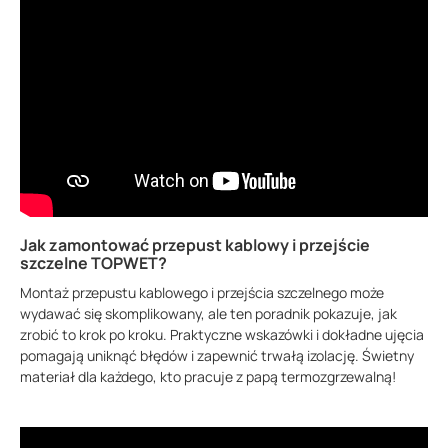
Jak zamontować przepust kablowy i przejście
szczelne TOPWET?
Montaż przepustu kablowego i przejścia szczelnego może
wydawać się skomplikowany, ale ten poradnik pokazuje, jak
zrobić to krok po kroku. Praktyczne wskazówki i dokładne ujęcia
pomagają uniknąć błędów i zapewnić trwałą izolację. Świetny
materiał dla każdego, kto pracuje z papą termozgrzewalną!