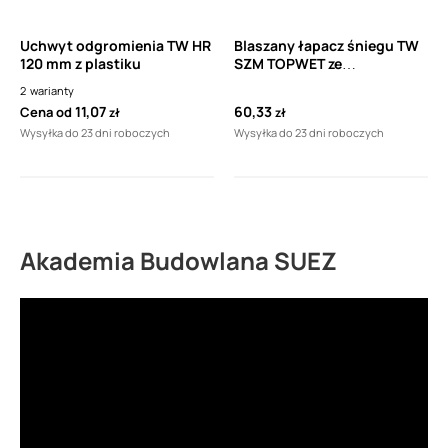
Uchwyt odgromienia TW HR
Blaszany łapacz śniegu TW
120 mm z plastiku
SZM TOPWET ze
zintegrowanym kołnierzem
2
warianty
1 szt
11,07
60,33
Cena od
zł
zł
Wysyłka do 23 dni roboczych
Wysyłka do 23 dni roboczych
Akademia Budowlana SUEZ