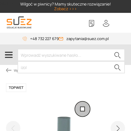
SIZER
Wilgoć w piwnicy? Mamy skuteczne rozwiązanie!
Zobacz >>>
+48 732 227 679
zapytania@suez.com.pl
Wpusty i akcesoria
TOPWET