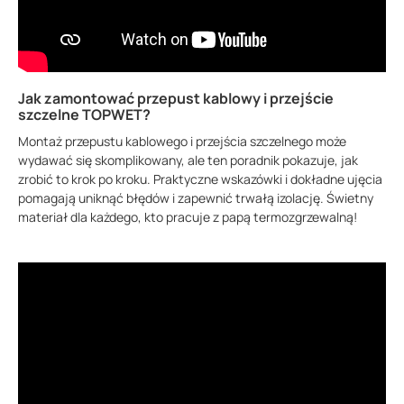
Jak zamontować przepust kablowy i przejście
szczelne TOPWET?
Montaż przepustu kablowego i przejścia szczelnego może
wydawać się skomplikowany, ale ten poradnik pokazuje, jak
zrobić to krok po kroku. Praktyczne wskazówki i dokładne ujęcia
pomagają uniknąć błędów i zapewnić trwałą izolację. Świetny
materiał dla każdego, kto pracuje z papą termozgrzewalną!