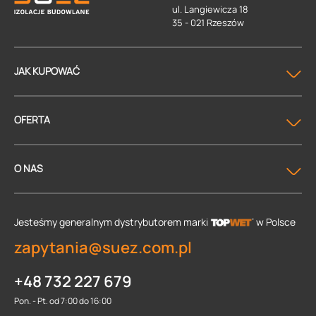
ul. Langiewicza 18
35 - 021 Rzeszów
JAK KUPOWAĆ
OFERTA
O NAS
Jesteśmy generalnym dystrybutorem
marki
w Polsce
zapytania@suez.com.pl
+48 732 227 679
Pon. - Pt. od 7:00 do 16:00