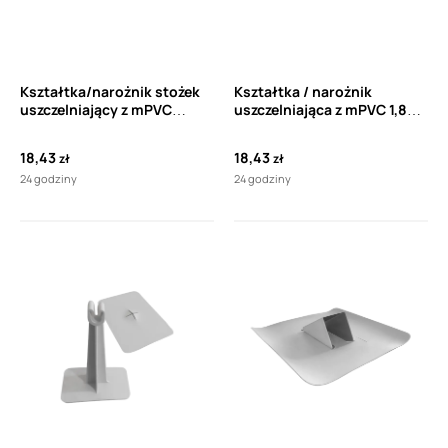
Kształtka/narożnik stożek
Kształtka / narożnik
uszczelniający z mPVC
uszczelniająca z mPVC 1,8
TOPWET TW KUZ
mm TOPWET TW VLN
18,43
18,43
zł
zł
24 godziny
24 godziny