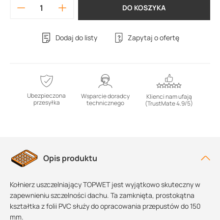
DO KOSZYKA
Dodaj do listy
Zapytaj o ofertę
Ubezpieczona
Wsparcie doradcy
Klienci nam ufają
przesyłka
technicznego
(TrustMate 4.9/5)
Opis produktu
Kołnierz uszczelniający TOPWET jest wyjątkowo skuteczny w
zapewnieniu szczelności dachu. Ta zamknięta, prostokątna
kształtka z folii PVC służy do opracowania przepustów do 150
mm.