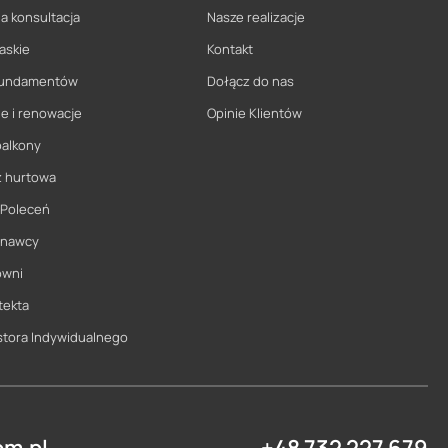
a konsultacja
Nasze realizacje
askie
Kontakt
 fundamentów
Dołącz do nas
e i renowacje
Opinie Klientów
balkony
ż hurtowa
 Poleceń
onawcy
owni
tekta
stora Indywidualnego