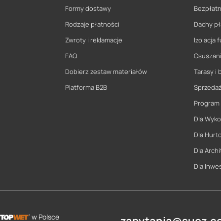
Formy dostawy
Bezpłatn
Rodzaje płatności
Dachy pł
Zwroty i reklamacje
Izolacja
FAQ
Osuszani
Dobierz zestaw materiałów
Tarasy i 
Platforma B2B
Sprzeda
Program
Dla Wyk
Dla Hurt
Dla Archi
Dla Inwe
w Polsce