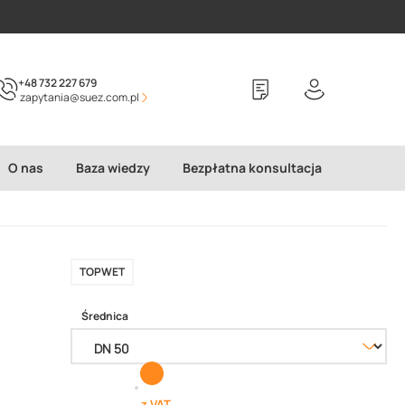
+48 732 227 679
zapytania@suez.com.pl
O nas
Baza wiedzy
Bezpłatna konsultacja
TOPWET
Średnica
z VAT