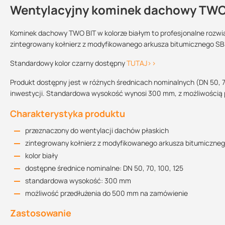
Wentylacyjny kominek dachowy TWO 
Kontakt
Kominek dachowy TWO BIT w kolorze białym to profesjonalne rozw
zintegrowany kołnierz z modyfikowanego arkusza bitumicznego SBS
Rysunek techniczny DN 100
Sprzedajemy na:
Podlega zwrotowi?:
Standardowy kolor czarny dostępny
TUTAJ>>
89.35 KB
sztuki
tak
Produkt dostępny jest w różnych średnicach nominalnych (DN 50, 7
Średnica:
inwestycji. Standardowa wysokość wynosi 300 mm, z możliwością
DN 50
DN 70
DN 100
Rysunek techniczny DN 70
Charakterystyka produktu
88.98 KB
przeznaczony do wentylacji dachów płaskich
zintegrowany kołnierz z modyfikowanego arkusza bitumiczne
Rysunek techniczny DN 125
kolor biały
127.08 KB
dostępne średnice nominalne: DN 50, 70, 100, 125
standardowa wysokość: 300 mm
możliwość przedłużenia do 500 mm na zamówienie
Rysunek techniczny DN 50
Zastosowanie
128.28 KB