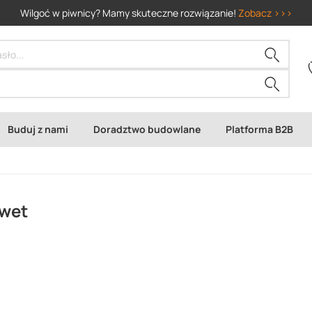
Wilgoć w piwnicy? Mamy skuteczne rozwiązanie!
Zobacz >>>
Buduj z nami
Doradztwo budowlane
Platforma B2B
pwet