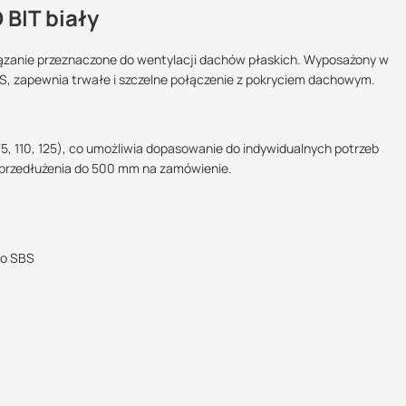
BIT biały
iązanie przeznaczone do wentylacji dachów płaskich. Wyposażony w
, zapewnia trwałe i szczelne połączenie z pokryciem dachowym.
Maszy pytania lub wątpliwości?
POBIERZ
Skontaktuj się z nami
5, 110, 125), co umożliwia dopasowanie do indywidualnych potrzeb
 przedłużenia do 500 mm na zamówienie.
Kamil Świercz
DN 125
Specjalista doradca
POBIERZ
+48 732 227 614
07:00 - 15:00
go SBS
kamil.swiercz@suez.com.pl
POBIERZ
POBIERZ