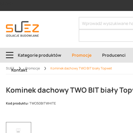
SIZER
Kategorie produktów
Promocje
Producenci
SUEZ
Promocje
Kominek dachowy TWO BIT biały Topwet
Kontakt
Kominek dachowy TWO BIT biały To
Kod produktu:
TWO50BITWHITE