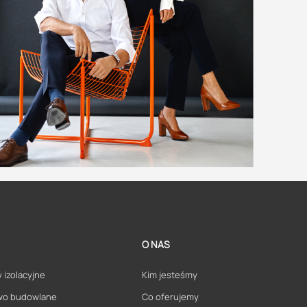
O NAS
 izolacyjne
Kim jesteśmy
wo budowlane
Co oferujemy