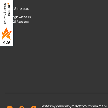
SPRAWDŹ OPINIE
SUEZ Sp. z o.o.
ul. Langiewicza 18
35 - 021 Rzeszów
4.9
Jesteśmy generalnym dystrybutorem
marki