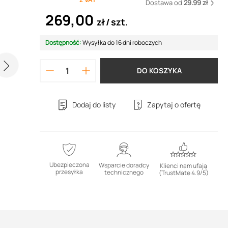
Dostawa od
29.99 zł
269,00
zł
szt.
Dostępność:
Wysyłka do 16 dni roboczych
DO KOSZYKA
Dodaj do listy
Zapytaj o ofertę
Ubezpieczona
Wsparcie doradcy
Klienci nam ufają
przesyłka
technicznego
(TrustMate 4.9/5)