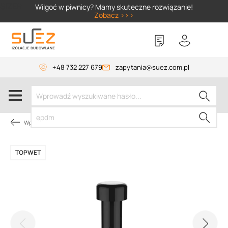
SIZER
Wilgoć w piwnicy? Mamy skuteczne rozwiązanie!
Zobacz >>>
+48 732 227 679
zapytania@suez.com.pl
Wpusty i akcesoria
TOPWET