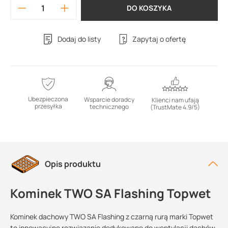
DO KOSZYKA
Dodaj do listy
Zapytaj o ofertę
Ubezpieczona
Wsparcie doradcy
Klienci nam ufają
przesyłka
technicznego
(TrustMate 4.9/5)
Opis produktu
Kominek TWO SA Flashing Topwet
Kominek dachowy TWO SA Flashing z czarną rurą marki Topwet
to innowacyjne rozwiązanie dedykowane do wentylacji dachów