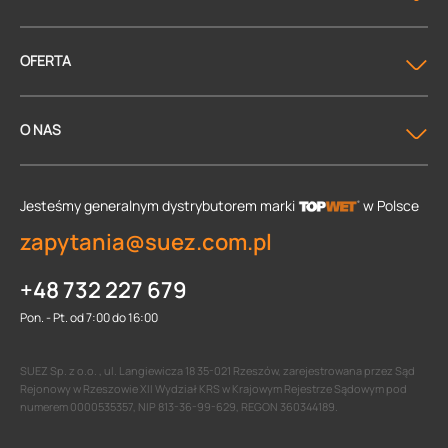
OFERTA
O NAS
Jesteśmy generalnym dystrybutorem
marki
w Polsce
zapytania@suez.com.pl
+48 732 227 679
Pon. - Pt. od 7:00 do 16:00
SUEZ Sp. z o.o. , ul. Langiewicza 18 35-021 Rzeszów, zarejestrowana przez Sąd
Rejonowy w Rzeszowie XII Wydział KRS w Krajowym Rejestrze Sądowym pod
numerem 0000535357, NIP 813-36-99-629, REGON 360344189.