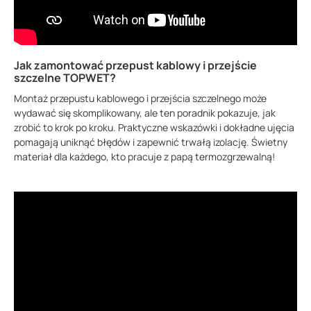
Jak zamontować przepust kablowy i przejście
szczelne TOPWET?
Montaż przepustu kablowego i przejścia szczelnego może
wydawać się skomplikowany, ale ten poradnik pokazuje, jak
zrobić to krok po kroku. Praktyczne wskazówki i dokładne ujęcia
pomagają uniknąć błędów i zapewnić trwałą izolację. Świetny
materiał dla każdego, kto pracuje z papą termozgrzewalną!