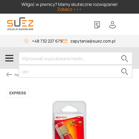
SIZER
Wilgoć w piwnicy? Mamy skuteczne rozwiązanie!
Zobacz >>>
+48 732 227 679
zapytania@suez.com.pl
Narzędzia dekarskie
EXPRESS