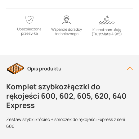
Ubezpieczona
Wsparcie doradcy
Klienci nam ufają
przesyłka
technicznego
(TrustMate 4.9/5)
Opis produktu
Komplet szybkozłączki do
rękojeści 600, 602, 605, 620, 640
Express
Zestaw szybki króciec + smoczek do rękojeści Express z serii
600