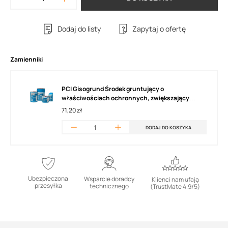
Dodaj do listy
Zapytaj o ofertę
Zamienniki
PCI Gisogrund Środek gruntujący o
właściwościach ochronnych, zwiększający
przyczepność do ścian i podłóg
71,20 zł
DODAJ DO KOSZYKA
Ubezpieczona
Wsparcie doradcy
Klienci nam ufają
przesyłka
technicznego
(TrustMate 4.9/5)