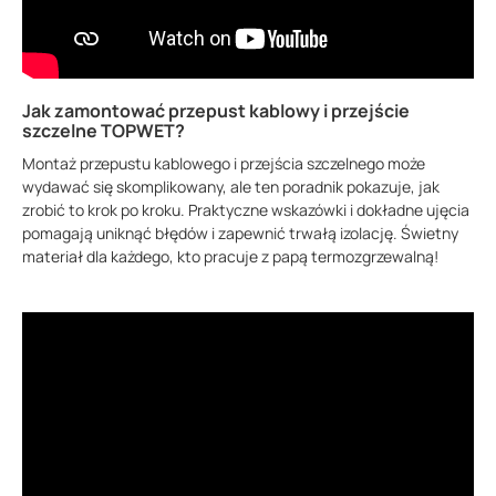
Jak zamontować przepust kablowy i przejście
szczelne TOPWET?
Montaż przepustu kablowego i przejścia szczelnego może
wydawać się skomplikowany, ale ten poradnik pokazuje, jak
zrobić to krok po kroku. Praktyczne wskazówki i dokładne ujęcia
pomagają uniknąć błędów i zapewnić trwałą izolację. Świetny
materiał dla każdego, kto pracuje z papą termozgrzewalną!