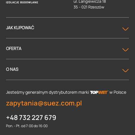
ul. Langiewicza 18
35 - 021 Rzeszów
JAK KUPOWAĆ
OFERTA
O NAS
Jesteśmy generalnym dystrybutorem
marki
w Polsce
zapytania@suez.com.pl
+48 732 227 679
Pon. - Pt. od 7:00 do 16:00