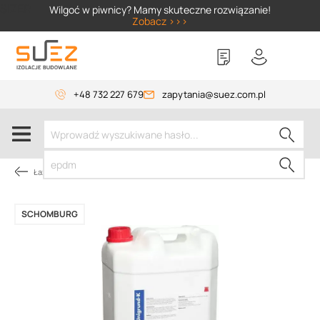
SIZER
Wilgoć w piwnicy? Mamy skuteczne rozwiązanie!
Zobacz >>>
+48 732 227 679
zapytania@suez.com.pl
Łazienka
SCHOMBURG