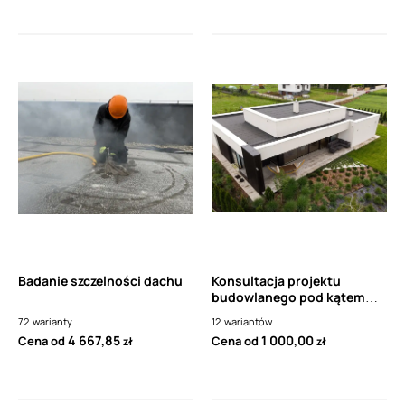
Badanie szczelności dachu
Konsultacja projektu
budowlanego pod kątem
hydroizolacji
72
warianty
12
wariantów
4 667,85
1 000,00
Cena od
Cena od
zł
zł