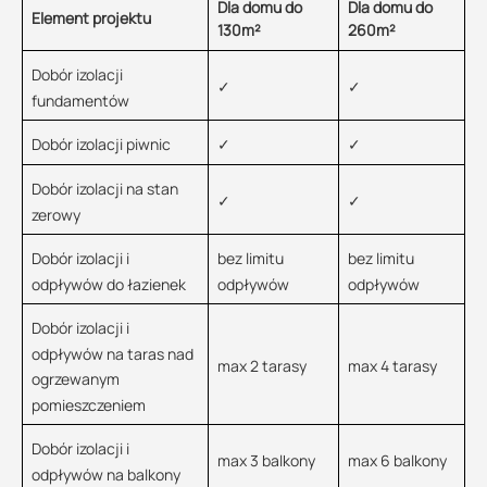
Dla domu do
Dla domu do
Element projektu
130m²
260m²
Dobór izolacji
✓
✓
fundamentów
Dobór izolacji piwnic
✓
✓
Dobór izolacji na stan
✓
✓
zerowy
Dobór izolacji i
bez limitu
bez limitu
odpływów do łazienek
odpływów
odpływów
Dobór izolacji i
odpływów na taras nad
max 2 tarasy
max 4 tarasy
ogrzewanym
pomieszczeniem
Dobór izolacji i
max 3 balkony
max 6 balkony
odpływów na balkony