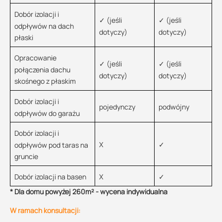
Dobór izolacji i
✓ (jeśli
✓ (jeśli
odpływów na dach
dotyczy)
dotyczy)
płaski
Opracowanie
✓ (jeśli
✓ (jeśli
połączenia dachu
dotyczy)
dotyczy)
skośnego z płaskim
Dobór izolacji i
pojedynczy
podwójny
odpływów do garażu
Dobór izolacji i
X
✓
odpływów pod taras na
gruncie
Dobór izolacji na basen
X
✓
* Dla domu powyżej 260m² - wycena indywidualna
W ramach konsultacji: