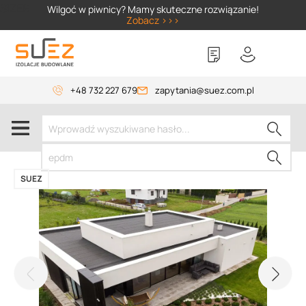
SIZER
Wilgoć w piwnicy? Mamy skuteczne rozwiązanie!
Zobacz >>>
+48 732 227 679
zapytania@suez.com.pl
SUEZ