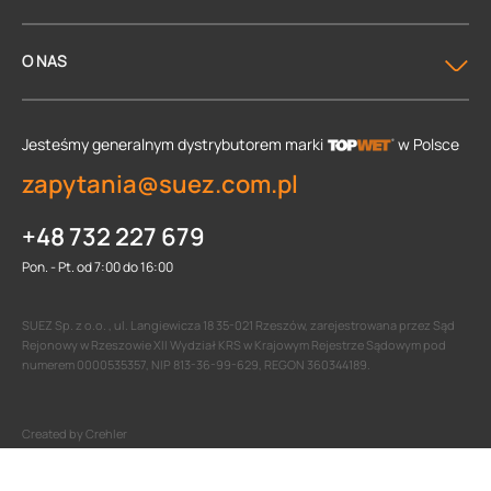
O NAS
Jesteśmy generalnym dystrybutorem
marki
w Polsce
zapytania@suez.com.pl
+48 732 227 679
Pon. - Pt. od 7:00 do 16:00
SUEZ Sp. z o.o. , ul. Langiewicza 18 35-021 Rzeszów, zarejestrowana przez Sąd
Rejonowy w Rzeszowie XII Wydział KRS w Krajowym Rejestrze Sądowym pod
numerem 0000535357, NIP 813-36-99-629, REGON 360344189.
Created by Crehler