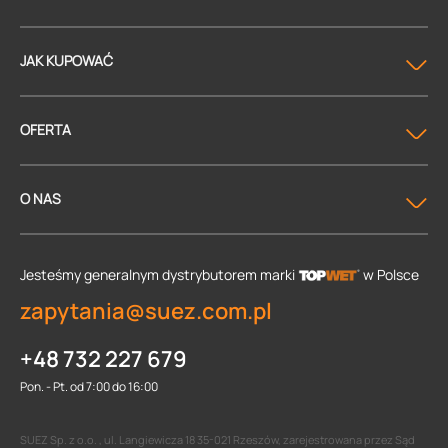
JAK KUPOWAĆ
OFERTA
O NAS
Jesteśmy generalnym dystrybutorem
marki
w Polsce
zapytania@suez.com.pl
+48 732 227 679
Pon. - Pt. od 7:00 do 16:00
SUEZ Sp. z o.o. , ul. Langiewicza 18 35-021 Rzeszów, zarejestrowana przez Sąd