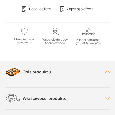
Dodaj do listy
Zapytaj o ofertę
Ubezpieczona
Wsparcie doradcy
Klienci nam ufają
przesyłka
technicznego
(TrustMate 4.9/5)
Opis produktu
Właściwości produktu