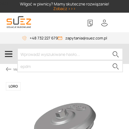
SIZER
Wilgoć w piwnicy? Mamy skuteczne rozwiązanie!
Zobacz >>>
+48 732 227 679
zapytania@suez.com.pl
Materiały instalacyjne
LORO