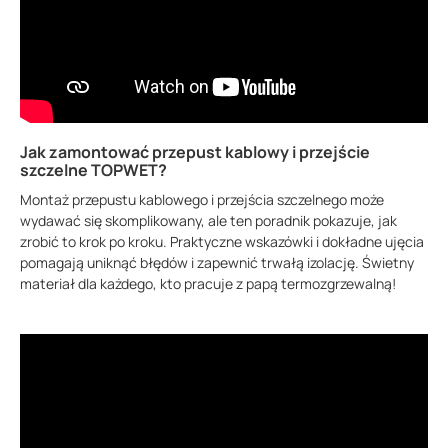
Jak zamontować przepust kablowy i przejście
szczelne TOPWET?
Montaż przepustu kablowego i przejścia szczelnego może
wydawać się skomplikowany, ale ten poradnik pokazuje, jak
zrobić to krok po kroku. Praktyczne wskazówki i dokładne ujęcia
pomagają uniknąć błędów i zapewnić trwałą izolację. Świetny
materiał dla każdego, kto pracuje z papą termozgrzewalną!