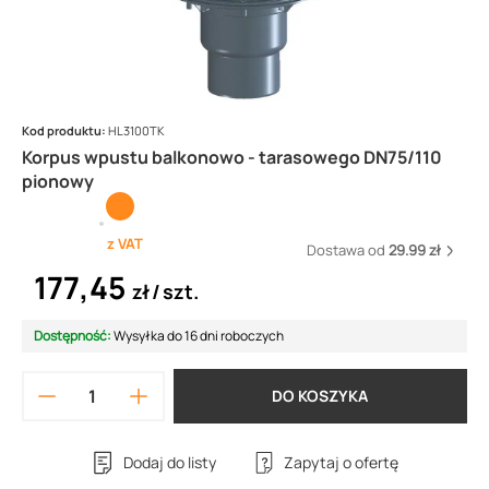
Kod produktu:
HL3100TK
Korpus wpustu balkonowo - tarasowego DN75/110
pionowy
z VAT
Dostawa od
29.99 zł
177,45
zł
szt.
Dostępność:
Wysyłka do 16 dni roboczych
DO KOSZYKA
Dodaj do listy
Zapytaj o ofertę