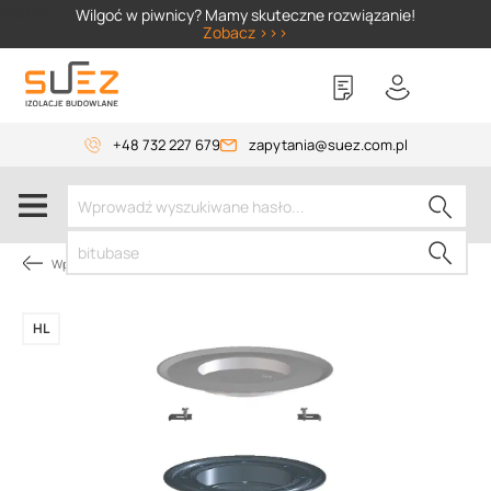
SIZER
Wilgoć w piwnicy? Mamy skuteczne rozwiązanie!
Zobacz >>>
+48 732 227 679
zapytania@suez.com.pl
Wpusty i akcesoria
HL