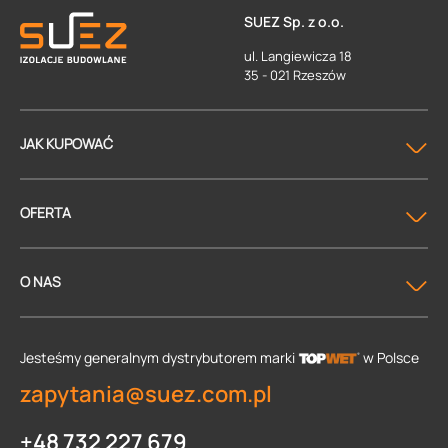
SUEZ Sp. z o.o.
ul. Langiewicza 18
35 - 021 Rzeszów
JAK KUPOWAĆ
OFERTA
O NAS
Jesteśmy generalnym dystrybutorem
marki
w Polsce
zapytania@suez.com.pl
+48 732 227 679