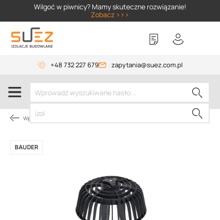
SIZER
Wilgoć w piwnicy? Mamy skuteczne rozwiązanie!
Zobacz >>>
+48 732 227 679
zapytania@suez.com.pl
Wpusty i akcesoria
BAUDER