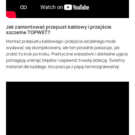
Jak zamontować przepust kablowy i przejście
szczelne TOPWET?
Montaż przepustu kablowego i przejścia szczelnego może
wydawać się skomplikowany, ale ten poradnik pokazuje, jak
zrobić to krok po kroku. Praktyczne wskazówki i dokładne ujęcia
pomagają uniknąć błędów i zapewnić trwałą izolację. Świetny
materiał dla każdego, kto pracuje z papą termozgrzewalną!