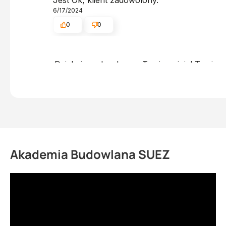
6/17/2024
0
0
Dziękujemy bardzo za Twoją opinię! Twoja re
obsługa sklepu.
Akademia Budowlana SUEZ