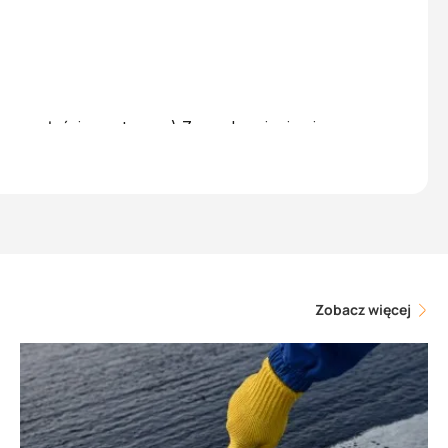
my na właściwym torze :) Z pozdrowieniami,
Zobacz więcej