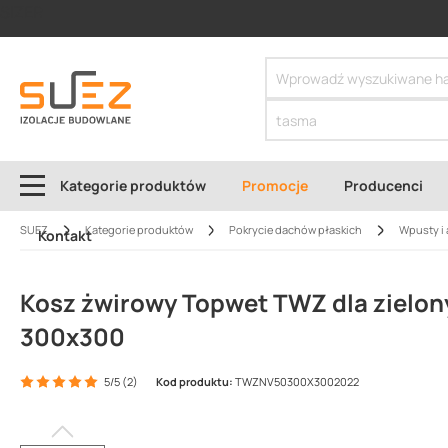
SIZER
Kategorie produktów
Promocje
Producenci
SUEZ
Kategorie produktów
Pokrycie dachów płaskich
Wpusty i 
Kontakt
Kosz żwirowy Topwet TWZ dla zielo
300x300
5/5 (2)
Kod produktu:
TWZNV50300X3002022