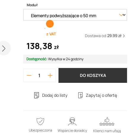
Moduł
z VAT
Dostawa od
29.99 zł
138,38
zł
Dostępność:
Wysyłka w 24 godziny
DO KOSZYKA
Dodaj do listy
Zapytaj o ofertę
Ubezpieczona
Wsparcie doradcy
Klienci nam ufają