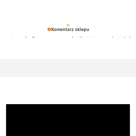
Komentarz sklepu
cenzja wiele dla nas znaczy - dzięki niej wiemy, że jesteś