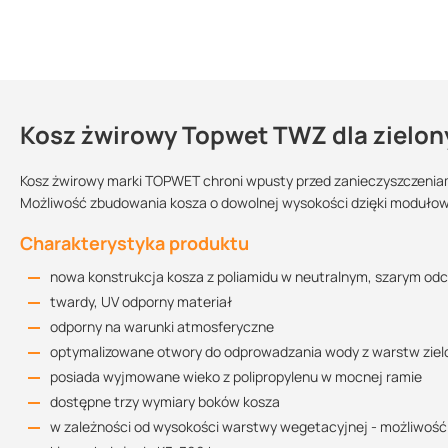
Kosz żwirowy Topwet TWZ dla zielo
Dlaczego warto zastosować koszt 
Kontakt
dzięki zastosowaniu kosza istnieje możliwość
szybkiej rewizji
w
Kosz żwirowy marki TOPWET chroni wpusty przed zanieczyszczeniam
Możliwość zbudowania kosza o dowolnej wysokości dzięki moduło
możliwość zbudowania dowolnej wysokości kosza dzięki modu
Karta katalogowa
kosz zapobiega przedostawaniu się warstwy żwirowej i nieczy
Przeznaczenie:
Kolor:
Sprzedajemy na:
Charakterystyka produktu
866.59 KB
estetyczne i praktyczne rozwiązanie dla Twojego dachu płask
dach
nowa konstrukcja kosza z poliamidu w neutralnym, szarym odc
szary
sztuki
produkt jest dostępny od ręki
twardy, UV odporny materiał
kupując ten produkt u nas otrzymujesz profesjonalną obsługę
Wymiar:
Deklaracja własności użytkowych
odporny na warunki atmosferyczne
300 x 300 mm
400 x 400 mm
550 x 550 mm
172.1 KB
optymalizowane otwory do odprowadzania wody z warstw zie
posiada wyjmowane wieko z polipropylenu w mocnej ramie
dostępne trzy wymiary boków kosza
w zależności od wysokości warstwy wegetacyjnej - możliwość