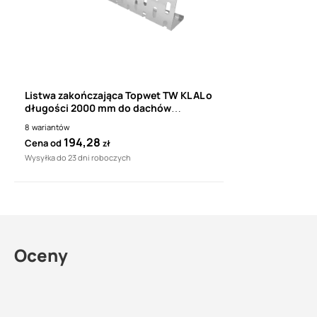
Listwa zakończająca Topwet TW KL AL o
długości 2000 mm do dachów
balastowych i tarasów
8
wariantów
194,28
Cena od
zł
Wysyłka do 23 dni roboczych
Oceny