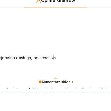
Opinie klientów
jonalna obsługa, polecam. 👍️
Komentarz sklepu
zęśliwi, że spełniliśmy Twoje oczekiwania. Twoja opinia je