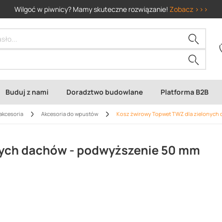
Wilgoć w piwnicy? Mamy skuteczne rozwiązanie!
Zobacz >>>
Buduj z nami
Doradztwo budowlane
Platforma B2B
akcesoria
Akcesoria do wpustów
Kosz żwirowy Topwet TWZ dla zielonych
nych dachów - podwyższenie 50 mm