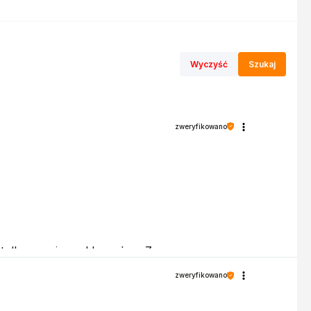
Wyczyść
Szukaj
zweryfikowano
st dla nas niezwykle ważna. Z
zweryfikowano