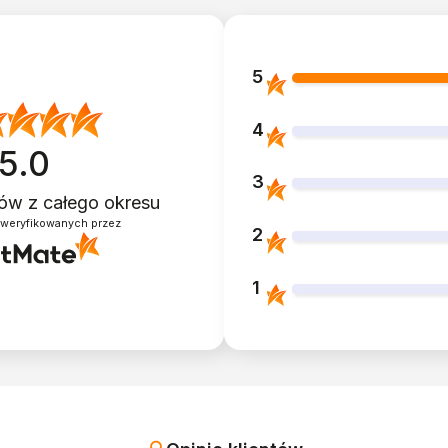
5
4
5.0
3
ntów
z całego okresu
zweryfikowanych przez
2
1