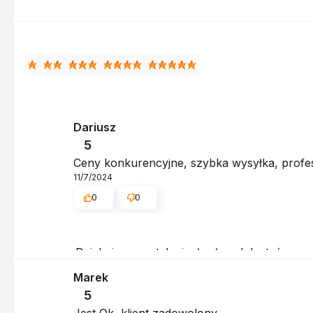
Dariusz
5
Ceny konkurencyjne, szybka wysyłka, profes
11/7/2024
0
0
Dziękujemy za tak ciepłe słowa! Jesteśmy szc
pozdrowieniami, obsługa sklepu.
Marek
5
Jest Ok, klient zadowolony.