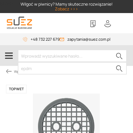
SIZER
Wilgoć w piwnicy? Mamy skuteczne rozwiązanie!
Zobacz >>>
+48 732 227 679
zapytania@suez.com.pl
Wpusty TOPWET
TOPWET