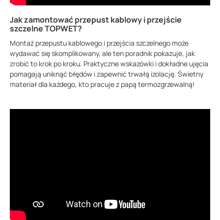
Jak zamontować przepust kablowy i przejście
szczelne TOPWET?
Montaż przepustu kablowego i przejścia szczelnego może
wydawać się skomplikowany, ale ten poradnik pokazuje, jak
zrobić to krok po kroku. Praktyczne wskazówki i dokładne ujęcia
pomagają uniknąć błędów i zapewnić trwałą izolację. Świetny
materiał dla każdego, kto pracuje z papą termozgrzewalną!