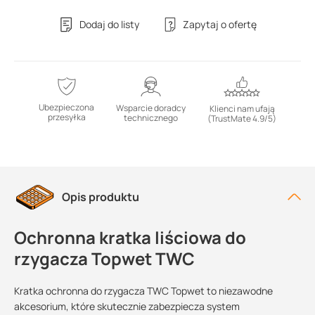
Dodaj do listy
Zapytaj o ofertę
Ubezpieczona
Wsparcie doradcy
Klienci nam ufają
przesyłka
technicznego
(TrustMate 4.9/5)
Opis produktu
Ochronna kratka liściowa do
rzygacza Topwet TWC
Kratka ochronna do rzygacza TWC Topwet to niezawodne
akcesorium, które skutecznie zabezpiecza system