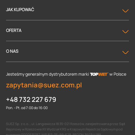
JAK KUPOWAĆ
OFERTA
O NAS
Jesteśmy generalnym dystrybutorem
marki
w Polsce
zapytania@suez.com.pl
+48 732 227 679
Pon. - Pt. od 7:00 do 16:00
SUEZ Sp. z o.o. , ul. Langiewicza 18 35-021 Rzeszów, zarejestrowana przez Sąd
Rejonowy w Rzeszowie XII Wydział KRS w Krajowym Rejestrze Sądowym pod
numerem 0000535357, NIP 813-36-99-629, REGON 360344189.