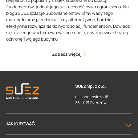
Dysperbit to popularny środek stosowany do izolacji
fundamentów, jednak jego skuteczność bywa ograniczona. Na
blogu SUEZ Izolacje Budowlane omówiliśmy wady tego
materiału oraz przedstawiliśmy alternatywne, bardziej
efektywne rozwiązania do hydroizolacji fundamentów. Dowiedz
się, dlaczego warto rozważyć inne opcje, aby zapewnić trwałą
ochronę Twojego budynku
Zobacz więcej
SUEZ Sp. z o.o.
ul. Langiewicza 18
35 - 021 Rzeszów
JAK KUPOWAĆ