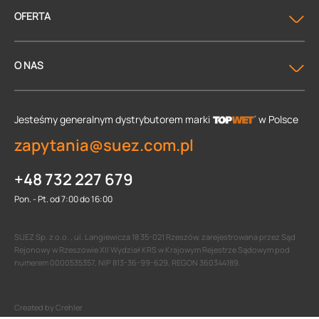
OFERTA
O NAS
Jesteśmy generalnym dystrybutorem
marki
w Polsce
zapytania@suez.com.pl
+48 732 227 679
Pon. - Pt. od 7:00 do 16:00
SUEZ Sp. z o.o. , ul. Langiewicza 18 35-021 Rzeszów, zarejestrowana przez Sąd
Rejonowy w Rzeszowie XII Wydział KRS w Krajowym Rejestrze Sądowym pod
numerem 0000535357, NIP 813-36-99-629, REGON 360344189.
Created by Crehler