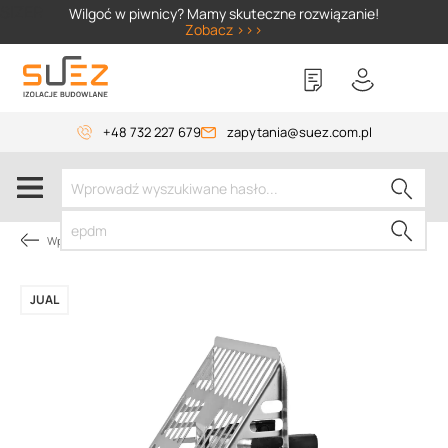
SIZER
Wilgoć w piwnicy? Mamy skuteczne rozwiązanie!
Zobacz >>>
+48 732 227 679
zapytania@suez.com.pl
Wpusty i akcesoria
JUAL