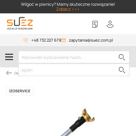
SIZER
Wilgoć w piwnicy? Mamy skuteczne rozwiązanie!
Zobacz >>>
+48 732 227 679
zapytania@suez.com.pl
Osuszanie budynków
IZOSERVICE