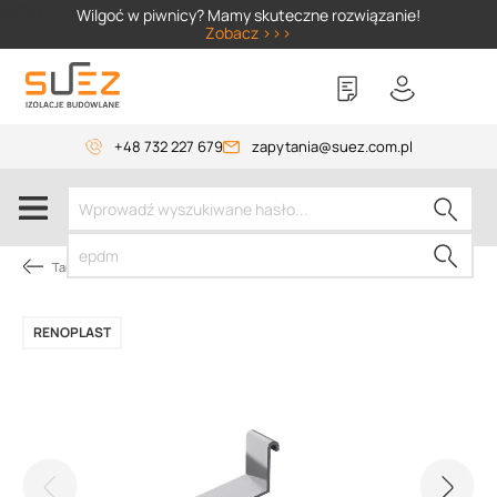
SIZER
Wilgoć w piwnicy? Mamy skuteczne rozwiązanie!
Zobacz >>>
+48 732 227 679
zapytania@suez.com.pl
Tarasy i balkony
RENOPLAST