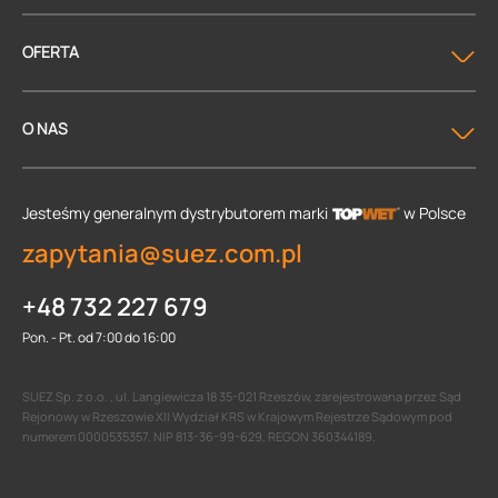
OFERTA
O NAS
Jesteśmy generalnym dystrybutorem
marki
w Polsce
zapytania@suez.com.pl
+48 732 227 679
Pon. - Pt. od 7:00 do 16:00
SUEZ Sp. z o.o. , ul. Langiewicza 18 35-021 Rzeszów, zarejestrowana przez Sąd
Rejonowy w Rzeszowie XII Wydział KRS w Krajowym Rejestrze Sądowym pod
numerem 0000535357, NIP 813-36-99-629, REGON 360344189.