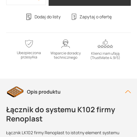
Dodaj do listy
Zapytaj o ofertę
Ubezpieczona
Wsparcie doradcy
Klienci nam ufają
przesyłka
technicznego
(TrustMate 4.9/5)
Opis produktu
Łącznik do systemu K102 firmy
Renoplast
Łącznik LK102 firmy Renoplast to istotny element systemu