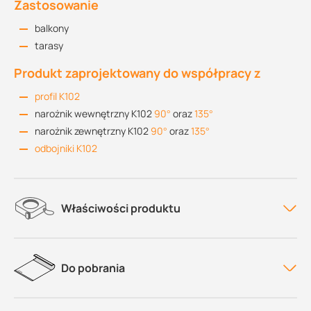
Zastosowanie
balkony
tarasy
Produkt zaprojektowany do współpracy z
profil K102
narożnik wewnętrzny K102
90°
oraz
135°
narożnik zewnętrzny K102
90°
oraz
135°
odbojniki K102
Właściwości produktu
Do pobrania