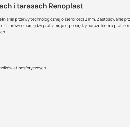
nach i tarasach Renoplast
niania przerwy technologicznej o szerokości 2 mm. Zastosowanie pr
cić zarówno pomiędzy profilami, jak i pomiędzy narożnikiem a profilem
Maszy pytania lub wątpliwości?
ych.
POBIERZ
Skontaktuj się z nami
Wojciech Reichert
Specjalista doradca
POBIERZ
ynników atmosferycznych
+48 732 227 697
07:00 - 15:00
wojciech@suez.com.pl
POBIERZ