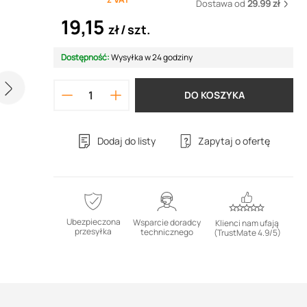
Dostawa od
29.99 zł
19,15
zł
szt.
Dostępność:
Wysyłka w 24 godziny
DO KOSZYKA
Dodaj do listy
Zapytaj o ofertę
Ubezpieczona
Wsparcie doradcy
Klienci nam ufają
przesyłka
technicznego
(TrustMate 4.9/5)