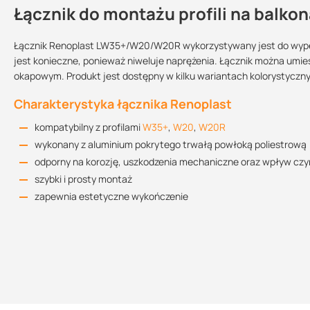
Łącznik do montażu profili na balko
Kontakt
Łącznik Renoplast LW35+/W20/W20R wykorzystywany jest do wypeł
jest konieczne, ponieważ niweluje naprężenia. Łącznik można umieś
okapowym. Produkt jest dostępny w kilku wariantach kolorystyczn
Informacja techniczna
Sprzedajemy na:
Podlega zwrotowi?:
1.66 MB
sztuki
tak
Charakterystyka łącznika Renoplast
kompatybilny z profilami
W35+
,
W20
,
W20R
wykonany z aluminium pokrytego trwałą powłoką poliestrową
Instrukcja montażu
2.1 MB
odporny na korozję, uszkodzenia mechaniczne oraz wpływ cz
szybki i prosty montaż
zapewnia estetyczne wykończenie
Deklaracja Właściwości Użytkowych
3.32 MB