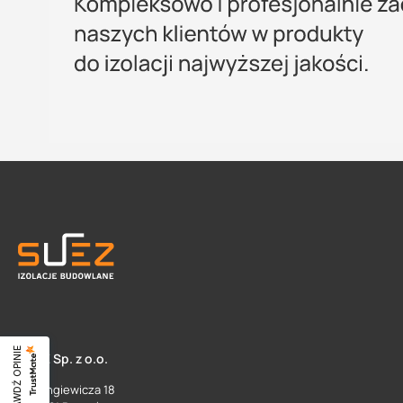
SPRAWDŹ OPINIE
SUEZ Sp. z o.o.
ul. Langiewicza 18