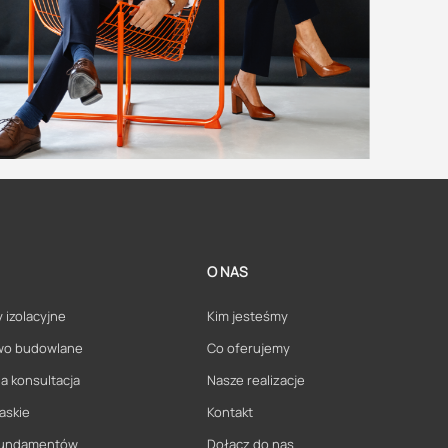
O NAS
 izolacyjne
Kim jesteśmy
wo budowlane
Co oferujemy
a konsultacja
Nasze realizacje
askie
Kontakt
 fundamentów
Dołącz do nas