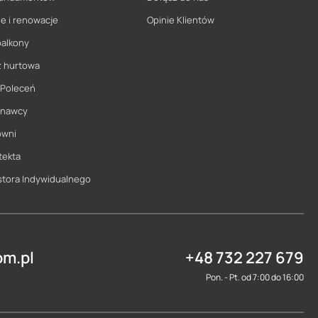
e i renowacje
Opinie Klientów
balkony
ż hurtowa
 Poleceń
onawcy
owni
tekta
stora Indywidualnego
m.pl
+48 732 227 679
Pon. - Pt. od 7:00 do 16:00