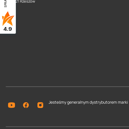
35 - 021 Rzeszów
4.9
Jesteśmy generalnym dystrybutorem
marki