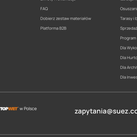
FAQ
Osuszani
Dobierz zestaw materiałów
Tarasy i 
Platforma B2B
Sprzeda
Program
Dla Wyk
Dla Hurt
Dla Archi
Dla Inwe
w Polsce
zapytania@suez.co