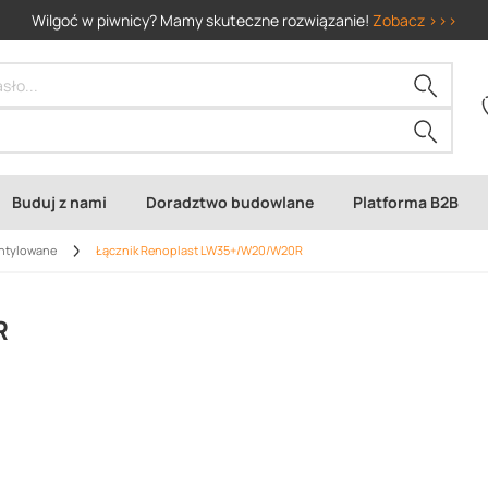
Wilgoć w piwnicy? Mamy skuteczne rozwiązanie!
Zobacz >>>
Buduj z nami
Doradztwo budowlane
Platforma B2B
entylowane
Łącznik Renoplast LW35+/W20/W20R
R