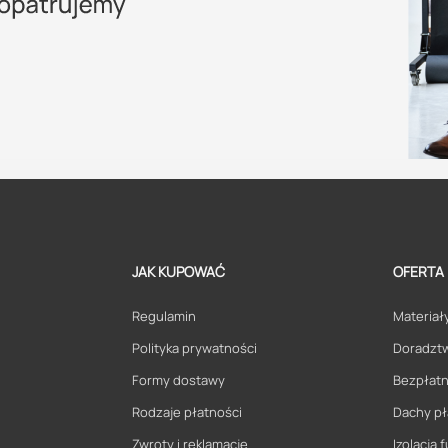
JAK KUPOWAĆ
OFERTA
Regulamin
Materiały
Polityka prywatności
Doradzt
Formy dostawy
Bezpłatn
Rodzaje płatności
Dachy pł
Zwroty i reklamacje
Izolacja