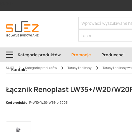
SIZER
Kategorie produktów
Promocje
Producenci
SUEZ
Kategorie produktów
Tarasy i balkony
Tarasy i balkony w
Kontakt
Łącznik Renoplast LW35+/W20/W20
Kod produktu:
R-W10-W20-W35-L-9005